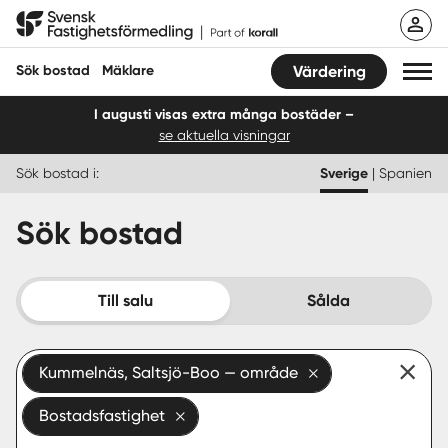
Hoppa
Svensk Fastighetsförmedling
till
innehåll
Sök bostad
Mäklare
Värdering
I augusti visas extra många bostäder –
se aktuella visningar
Sök bostad
Sök bostad i:
Sverige
|
Spanien
Hitta mäklare
Sök bostad
Sälja
Köpa
Till salu
Sålda
Guider
Kummelnäs, Saltsjö-Boo — område
Start
Bostadsfastighet
Logga in