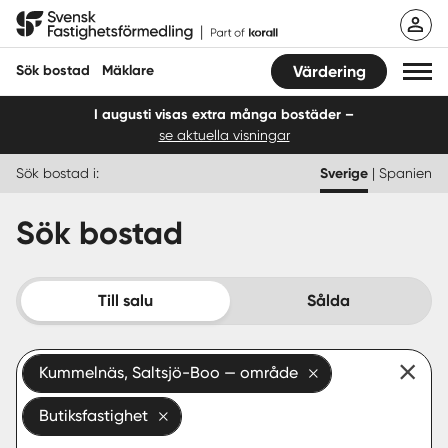
Hoppa
Svensk Fastighetsförmedling
till
innehåll
Sök bostad
Mäklare
Värdering
I augusti visas extra många bostäder –
se aktuella visningar
Sök bostad
Sök bostad i:
Sverige
|
Spanien
Hitta mäklare
Sök bostad
Sälja
Köpa
Till salu
Sålda
Guider
Kummelnäs, Saltsjö-Boo — område
Start
Butiksfastighet
Logga in