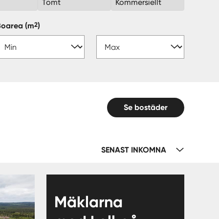
k
Tomt
Kommersiellt
2
Boarea
(m
)
Se bostäder
SENAST INKOMNA
Mäklarna