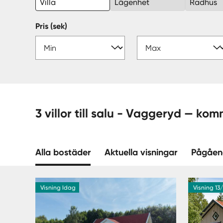
Villa
Lägenhet
Radhus
Pris (sek)
3 villor till salu - Vaggeryd —
Alla bostäder
Aktuella visningar
Pågåen
Visning Idag
Visning 13/