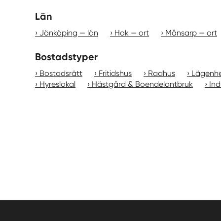
Län
Jönköping — län
Hok — ort
Månsarp — ort
Bostadstyper
Bostadsrätt
Fritidshus
Radhus
Lägenh
Hyreslokal
Hästgård & Boendelantbruk
Ind