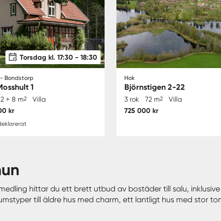
Torsdag kl. 17:30 - 18:30
- Bondstorp
Hok
osshult 1
Björnstigen 2-22
72 + 8 m
2
Villa
3 rok
72 m
2
Villa
00 kr
725 000 kr
eklarerat
mun
edling hittar du ett brett utbud av bostäder till salu, inklusive 
mstyper till äldre hus med charm, ett lantligt hus med stor to