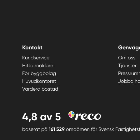
Kontakt
Genväg
Kundservice
Om oss
Hitta mäklare
Tjänster
För byggbolag
Pressrum
Huvudkontoret
Jobba ho
Värdera bostad
4,8
av 5
baserat på
161 529
omdömen för
Svensk Fastighets