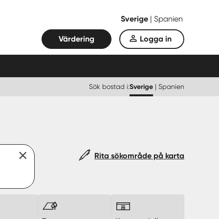
Sverige
|
Spanien
Värdering
Logga in
Sök bostad i:
Sverige
|
Spanien
Rita sökområde på karta