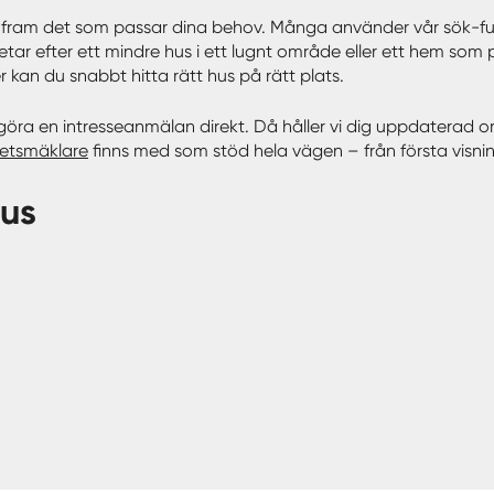
rera fram det som passar dina behov. Många använder vår sök-fun
letar efter ett mindre hus i ett lugnt område eller ett hem som
 kan du snabbt hitta rätt hus på rätt plats.
 göra en intresseanmälan direkt. Då håller vi dig uppdaterad 
hetsmäklare
finns med som stöd hela vägen – från första visning
hus