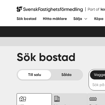
Hoppa
till
Svensk Fastighetsförmedling
innehåll
Sök bostad
Hitta mäklare
Sälja
Köpa
Sök bostad
Till salu
Sålda
Vagge