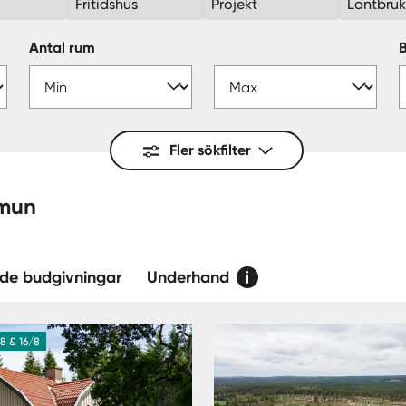
Fritidshus
Projekt
Lantbru
Antal rum
Fler sökfilter
 kommun
de budgivningar
Underhand
8 & 16/8