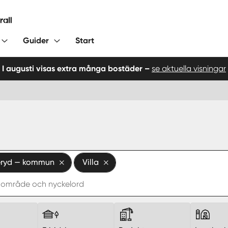
Guider
Start
I augusti visas extra många bostäder –
se aktuella visningar
ryd — kommun
Villa