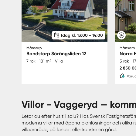
Idag kl. 13:00 - 14:00
Månsarp
Månsarp 
Bondstorp Sörängsliden 12
Norra M
7 rok
181 m
2
Villa
5 rok
1
2 850 0
Varud
villor - Vaggeryd — kom
Letar du efter hus till salu? Hos Svensk Fastighetsförm
moderna villor med öppna planlösningar och olika ru
villaområde, på landet eller kanske en gård.