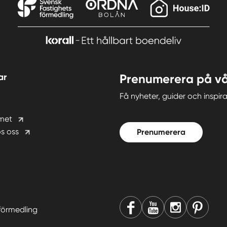
ar
Prenumerera på vå
Få nyheter, guider och insp
met
s oss
Prenumerera
förmedling