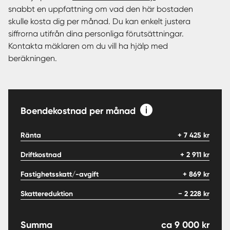
snabbt en uppfattning om vad den här bostaden
skulle kosta dig per månad. Du kan enkelt justera
siffrorna utifrån dina personliga förutsättningar.
Kontakta mäklaren om du vill ha hjälp med
beräkningen.
Boendekostnad per månad
Ränta
+
7 425
kr
Driftkostnad
+
2 911
kr
Fastighetsskatt/-avgift
+
869
kr
Skattereduktion
−
2 228
kr
Summa
ca
9 000
kr