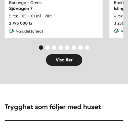
Borlänge - Ornäs
Borläng
Sjövägen 7
Isling
2
5 rok
115 + 81 m
Villa
4 rok
2 795 000 kr
3 250 0
Varudeklarerat
Var
Visa fler
Trygghet som följer med huset