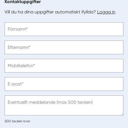
Kontaktuppgifter
Vill du ha dina uppgifter automatiskt ifyllda?
Logga in
Vänligen
Förnamn*
ange
förnamn
Vänligen
Efternamn*
ange
efternamn
Vänligen
Mobiltelefon*
ange
telefonnummer
Vänligen
E-post*
ange
e-
post
Eventuellt meddelande (max 500 tecken)
500
tecken kvar