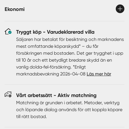
där man gärna spenderar härliga eftermiddagar i solen
eller varför inte långa grillkvällar!?
Ekonomi
Huset har genomgått en omfattande renovering som
bl.a. inkluderar nytt tak på bostadshus och garage, nya
Tryggt köp - Varudeklarerad villa
fönster, ny ytterdörr och altandörr, nydragen el, nytt kök
Säljaren har betalat för besiktning och marknadens
och två nya badrum. Källaren är grundligt renoverad där
mest omfattande köparskydd* – du får
man har bilat upp golvet för att lägga ner golvvärme.
försäkringen med bostaden. Det ger trygghet i upp
Dessutom är solpaneler installerade vilket tillsammans
till 10 år och ett betydligt bredare skydd än en
med den effektiva fjärrvärmen gör detta till ett mycket
vanlig dolda‑fel‑försäkring. *Enligt
energieffektivt hem.
marknadsbevakning 2026-04-08
Läs mer här
Den fina tomten med generös gräsmatta är perfekt för
barnens lekar och fotbollsmatcher. Om du är
Vårt arbetssätt - Aktiv matchning
trädgårdsintresserad finns här gott om plats för odling
Matchning är grunden i arbetet. Metoder, verktyg
eller om du drömmer om att sätta upp ett växthus - här
och löpande dialog används för att koppla köpare
finns gott om plats! En stor altan vetter in mot
till rätt bostad.
trädgården och erbjuder plats för sommarens grillkvällar
och avkoppling i jacuzzin.