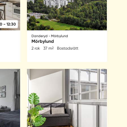
0 - 12:30
Danderyd - Mörbylund
Mörbylund
2 rok
37 m
2
Bostadsrätt