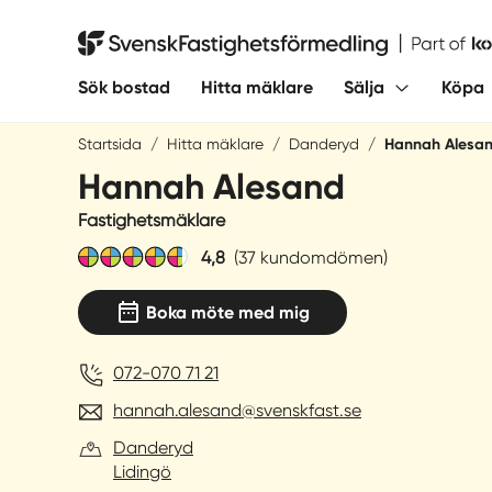
Hoppa
till
Svensk Fastighetsförmedling
innehåll
Sök bostad
Hitta mäklare
Sälja
Köpa
Startsida
/
Hitta mäklare
/
Danderyd
/
Hannah Alesa
Hannah Alesand
Fastighetsmäklare
4,8
(37 kundomdömen)
Boka möte med mig
072-070 71 21
hannah.alesand@svenskfast.se
Danderyd
Lidingö