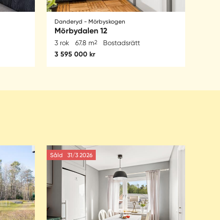
Danderyd - Mörbyskogen
Mörbydalen 12
3 rok
67.8 m
2
Bostadsrätt
3 595 000 kr
Såld
31/3 2026