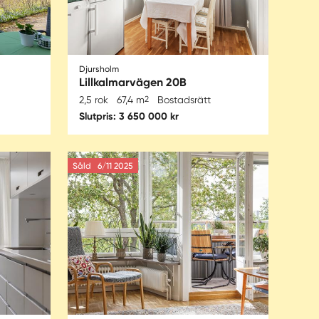
Djursholm
Lillkalmarvägen 20B
2,5 rok
67,4 m
2
Bostadsrätt
Slutpris: 3 650 000 kr
Såld
6/11 2025