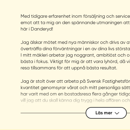
Med tidigare erfarenhet inom försäljning och service
emot att ta mig an den spännande utmaningen att h
här i Danderyd!
Jag älskar mötet med nya människor och drivs av at
överträffa dina förväntningar i en av dina livs största
I mitt mäkleri arbetar jag noggrant, ambitiöst och
bästa i fokus. Viktigt för mig är att vara lyhörd, då
resa tillsammans för att uppnå bästa resultat.
Jag är stolt över att arbeta på Svensk Fastighetsför
kvantitet genomsyrar vårat och mitt personliga sät
har varit med om en bostadsresa flera gånger tidigar
vill jag att du skall känna dig trygg i hela affären o
slumpen.
Läs mer
Vill du sälja din bostad, veta mer om marknadsläget 
mig en signal, maila eller kom in på kontoret så hjälp