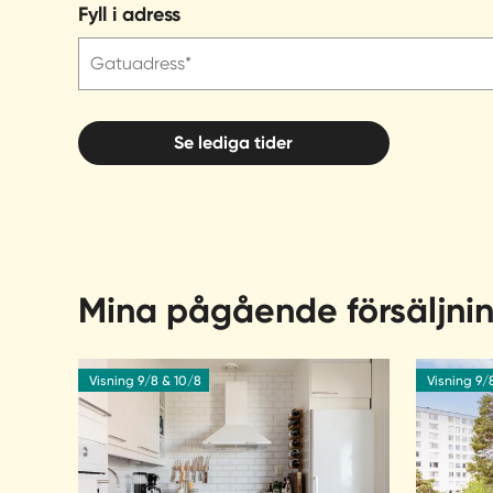
Fyll i adress
Gatuadress*
Se lediga tider
Mina pågående försäljni
Visning 9/8 & 10/8
Visning 9/