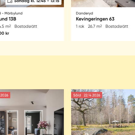
Söndag kl. 12:45 - 13:15
 - Mörbylund
Danderyd
und 13B
Kevingeringen 63
4.5 m
2
Bostadsrätt
1 rok
26.7 m
2
Bostadsrätt
00 kr
2026
Såld
22/4 2026