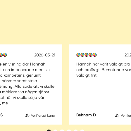
2026-03-21
202
e en visning där Hannah
Hannah har varit väldigt bra
ut och imponerade med sin
och proffsigt. Bemötande var
a kompetens, genuint
väldigt fint.
a närvaro samt stora
mang. Alla sade att vi skulle
a mäklare via någon tjänst
et när vi skulle sälja vår
 me...
 S
Behnam D
Verifierad kund
Verifi