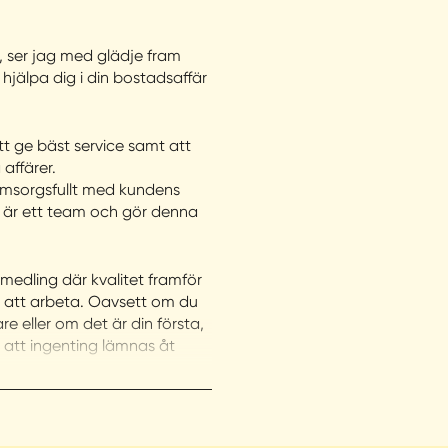
, ser jag med glädje fram
jälpa dig i din bostadsaffär
t ge bäst service samt att
 affärer.
 omsorgsfullt med kundens
 vi är ett team och gör denna
medling där kvalitet framför
t att arbeta. Oavsett om du
e eller om det är din första,
ch att ingenting lämnas åt
eller ha en värdering? Slå
er jag dig!