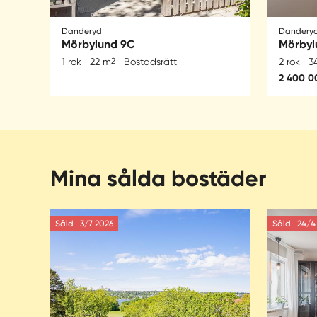
Danderyd
Danderyd
Mörbylund 9C
Mörbyl
1 rok
22 m
2
Bostadsrätt
2 rok
3
2 400 0
Mina sålda bostäder
Såld
3/7 2026
Såld
24/4 