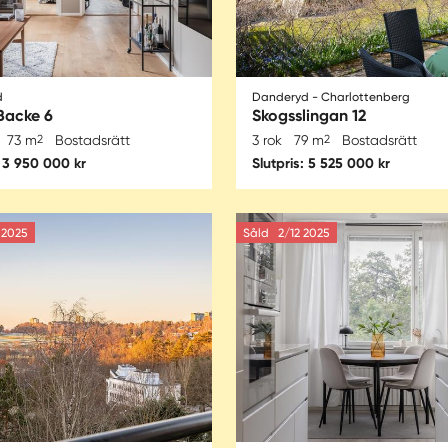
d
Danderyd - Charlottenberg
Backe 6
Skogsslingan 12
73 m
2
Bostadsrätt
3 rok
79 m
2
Bostadsrätt
: 3 950 000 kr
Slutpris: 5 525 000 kr
 2025
Såld
2/12 2025