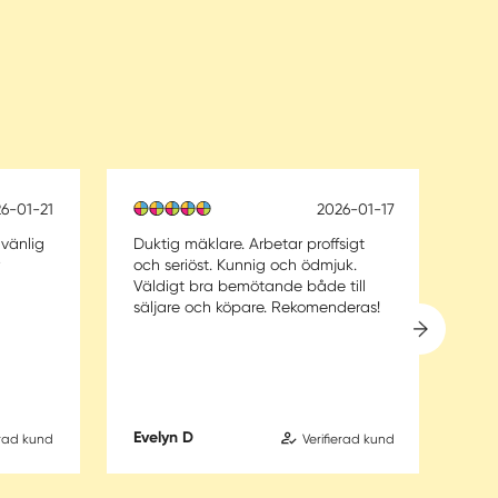
6-01-21
2026-01-17
 vänlig
Duktig mäklare. Arbetar proffsigt
Pro
och seriöst. Kunnig och ödmjuk.
Väldigt bra bemötande både till
säljare och köpare. Rekomenderas!
Evelyn D
Emi
erad kund
Verifierad kund