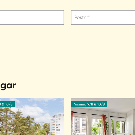
Postnr*
ngar
8 & 10/8
Visning 9/8 & 10/8