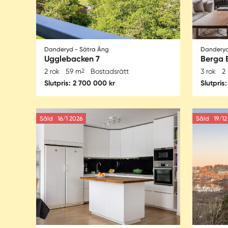
Danderyd - Sätra Äng
Dandery
Ugglebacken 7
Berga 
2 rok
59 m
2
Bostadsrätt
3 rok
2
Slutpris: 2 700 000 kr
Slutpris
Såld
16/1 2026
Såld
19/12