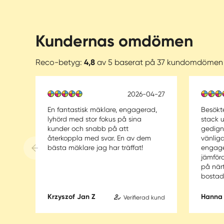
Kundernas omdömen
Reco-betyg:
4,8
av 5 baserat på 37 kundomdömen
2026-04-27
En fantastisk mäklare, engagerad,
Besökt
lyhörd med stor fokus på sina
stack 
kunder och snabb på att
gedign
återkoppla med svar. En av dem
vänlig
bästa mäklare jag har träffat!
engage
jämför
på närt
bostad,
Krzyszof Jan Z
Hanna
Verifierad kund