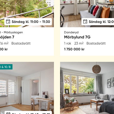
Söndag kl. 11:00 - 11:30
Söndag kl. 12:0
 - Mörbyskogen
Danderyd
öjden 7
Mörbylund 7G
7.6 m
2
Bostadsrätt
1 rok
23 m
2
Bostadsrätt
00 kr
1 750 000 kr
8 & 10/8