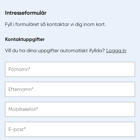
Intresseformulär
Fyll i formuläret så kontaktar vi dig inom kort.
Kontaktuppgifter
Vill du ha dina uppgifter automatiskt ifyllda?
Logga in
Vänligen
Förnamn*
ange
förnamn
Vänligen
Efternamn*
ange
efternamn
Vänligen
Mobiltelefon*
ange
telefonnummer
Vänligen
E-post*
ange