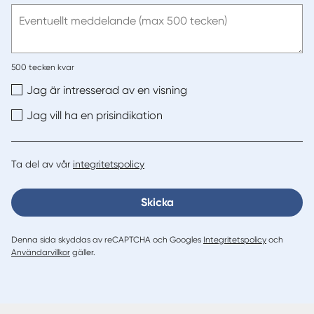
e-
post
Eventuellt meddelande (max 500 tecken)
500
tecken kvar
Jag är intresserad av en visning
Jag vill ha en prisindikation
Ta del av vår
integritetspolicy
Skicka
Denna sida skyddas av reCAPTCHA och Googles
Integritetspolicy
och
Användarvillkor
gäller.