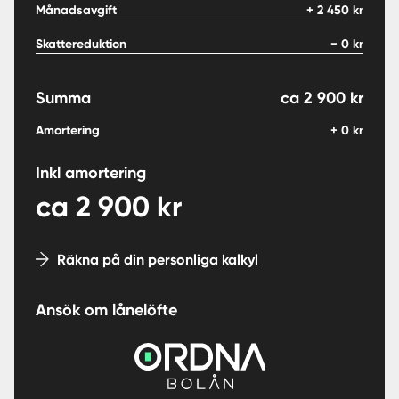
Månadsavgift
+
2 450
kr
Skattereduktion
−
0
kr
Summa
ca
2 900
kr
Amortering
+
0
kr
Inkl amortering
ca
2 900
kr
Räkna på din personliga kalkyl
Ansök om lånelöfte