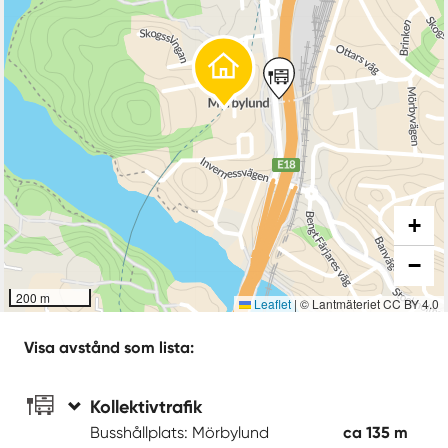
+
−
200 m
Leaflet
|
© Lantmäteriet CC BY 4.0
Visa avstånd som lista:
Kollektivtrafik
Busshållplats: Mörbylund
ca 135 m