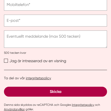
Vänligen
Mobiltelefon*
ange
telefonnummer
Vänligen
E-post*
ange
e-
post
Eventuellt meddelande (max 500 tecken)
500
tecken kvar
Jag är intresserad av en visning
Ta del av vår
integritetspolicy
Skicka
Denna sida skyddas av reCAPTCHA och Googles
Integritetspolicy
och
Användarvillkor
gäller.