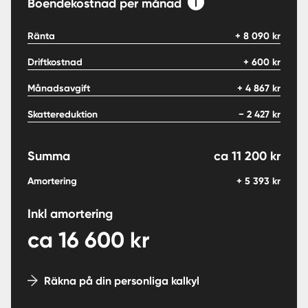
Boendekostnad per månad
Ränta
+
8 090
kr
Driftkostnad
+
600
kr
Månadsavgift
+
4 867
kr
Skattereduktion
−
2 427
kr
Summa
ca
11 200
kr
Amortering
+
5 393
kr
Inkl amortering
ca
16 600
kr
Räkna på din personliga kalkyl