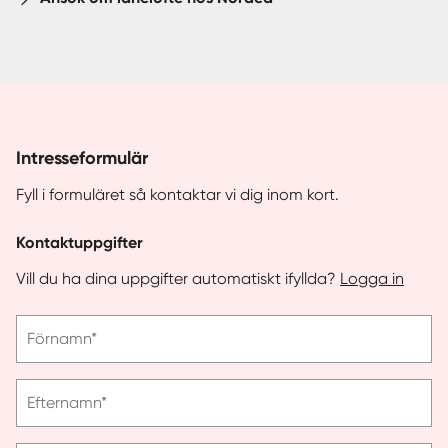
Intresseformulär
Fyll i formuläret så kontaktar vi dig inom kort.
Kontaktuppgifter
Vill du ha dina uppgifter automatiskt ifyllda?
Logga in
Vänligen
Förnamn*
ange
förnamn
Vänligen
Efternamn*
ange
efternamn