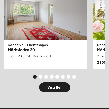
Danderyd - Mörbyskogen
Dander
Mörbyleden 20
Mörby
2
3 rok
90.5 m
Bostadsrätt
2 rok
5
2 900 0
Visa fler