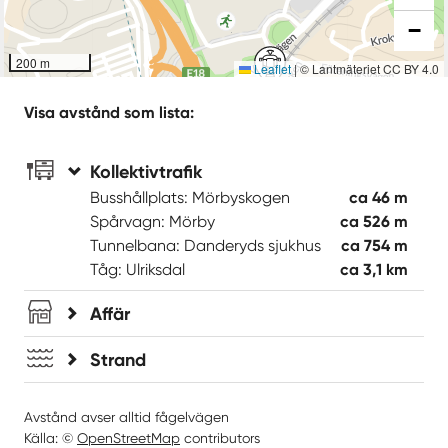
−
200 m
Leaflet
|
© Lantmäteriet CC BY 4.0
Visa avstånd som lista:
Kollektivtrafik
Busshållplats: Mörbyskogen
ca 46 m
Spårvagn: Mörby
ca 526 m
Tunnelbana: Danderyds sjukhus
ca 754 m
Tåg: Ulriksdal
ca 3,1 km
Affär
Strand
Avstånd avser alltid fågelvägen
Källa: ©
OpenStreetMap
contributors