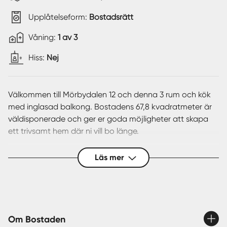
Upplåtelseform:
Bostadsrätt
Våning:
1 av 3
Hiss:
Nej
Välkommen till Mörbydalen 12 och denna 3 rum och kök
med inglasad balkong. Bostadens 67,8 kvadratmeter är
väldisponerade och ger er goda möjligheter att skapa
ett trivsamt hem där ni vill bo länge.
Den här lägenheten är välplanerad och omges av
Läs mer
mycket ljus från fönsterpartierna i olika väderstreck.
Hallen ger ett gott första intryck som sedan leder en
vidare in mot det luftiga köket och det sociala
vardagsrummet. Den inglasade balkongen i söderläge
erbjuder många soltimmar där man kan avnjuta en kopp
Om Bostaden