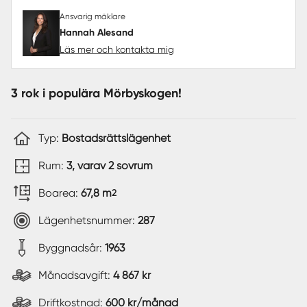
Ansvarig mäklare
Hannah Alesand
Läs mer och kontakta mig
3 rok i populära Mörbyskogen!
Typ:
Bostadsrättslägenhet
Rum:
3, varav 2 sovrum
Boarea:
67,8 m
2
Lägenhetsnummer:
287
Byggnadsår:
1963
Månadsavgift:
4 867 kr
Driftkostnad:
600 kr/månad