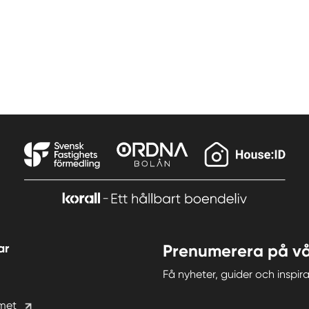
ar
Prenumerera på vå
Få nyheter, guider och insp
met