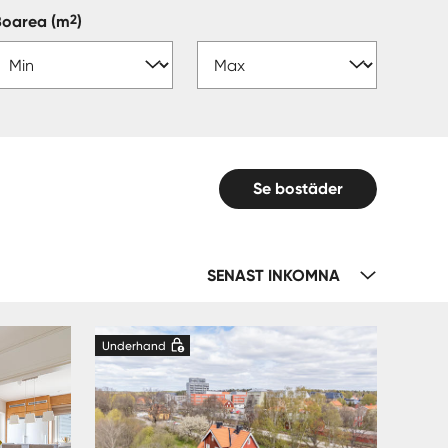
2
Boarea
(m
)
Se bostäder
SENAST INKOMNA
Underhand