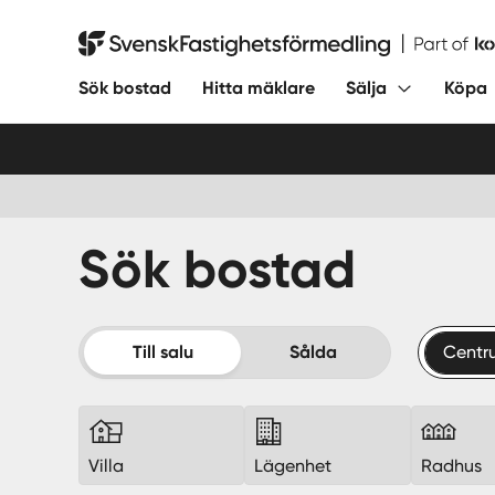
Hoppa
till
Svensk Fastighetsförmedling
innehåll
Sök bostad
Hitta mäklare
Sälja
Köpa
Sök bostad
Till salu
Sålda
Centr
Villa
Lägenhet
Radhus