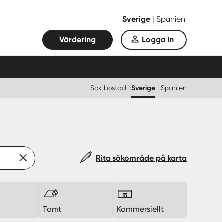
Sverige
|
Spanien
Värdering
Logga in
Sök bostad i:
Sverige
|
Spanien
Rita sökområde på karta
k
Tomt
Kommersiellt