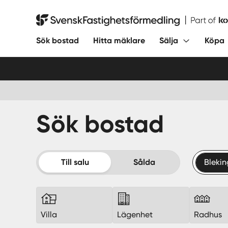
Hoppa
till
Svensk Fastighetsförmedling
innehåll
Sök bostad
Hitta mäklare
Sälja
Köpa
Sök bostad
Till salu
Sålda
Blekin
Villa
Lägenhet
Radhus