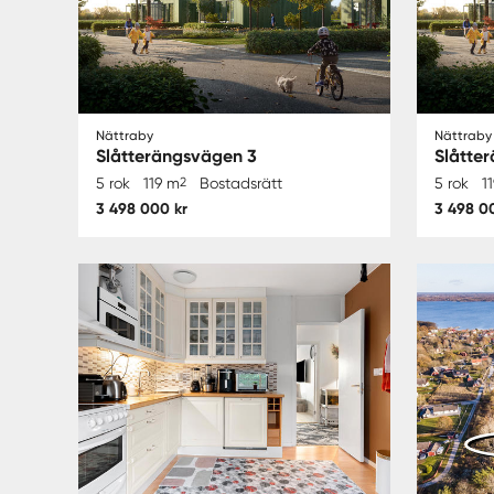
Nättraby
Nättraby
Slåtterängsvägen 3
Slåtte
5 rok
119 m
2
Bostadsrätt
5 rok
1
3 498 000 kr
3 498 0