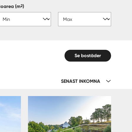
2
Boarea
(m
)
Se bostäder
SENAST INKOMNA