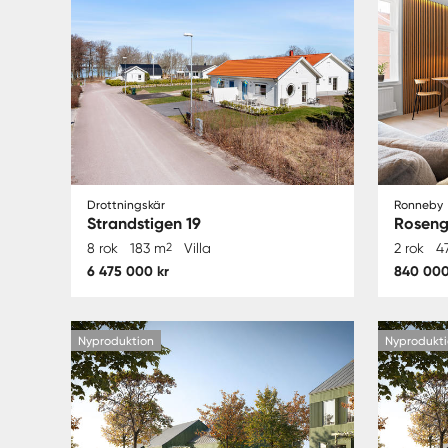
Drottningskär
Ronneby
Strandstigen 19
Roseng
8 rok
183 m
2
Villa
2 rok
4
6 475 000 kr
840 000
Nyproduktion
Nyprodukti