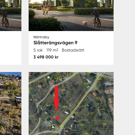
Nättraby
Slåtterängsvägen 9
5 rok
119 m
2
Bostadsrätt
3 498 000 kr