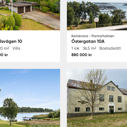
Karlskrona - Pantarholmen
lsvägen 10
Östergatan 10A
20 m
2
Villa
1 rok
36.5 m
2
Bostadsrätt
00 kr
880 000 kr