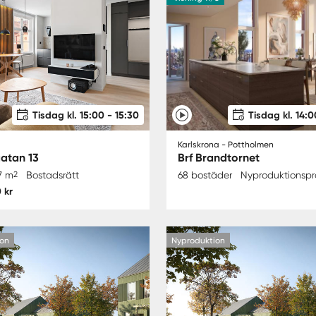
Tisdag kl. 15:00 - 15:30
Tisdag kl. 14:0
Karlskrona - Pottholmen
atan 13
Brf Brandtornet
7 m
2
Bostadsrätt
68 bostäder
Nyproduktionspr
 kr
on
Nyproduktion