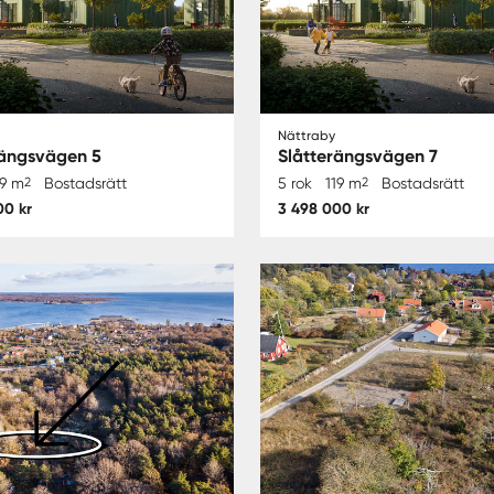
Nättraby
rängsvägen 5
Slåtterängsvägen 7
19 m
2
Bostadsrätt
5 rok
119 m
2
Bostadsrätt
00 kr
3 498 000 kr