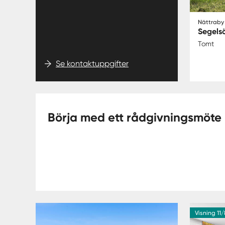
Nättraby
Segels
Tomt
Se kontaktuppgifter
Börja med ett rådgivningsmöte
Visning 11/