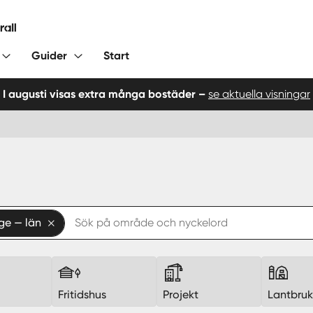
Guider
Start
I augusti visas extra många bostäder –
se aktuella visningar
ge — län
Fritidshus
Projekt
Lantbru