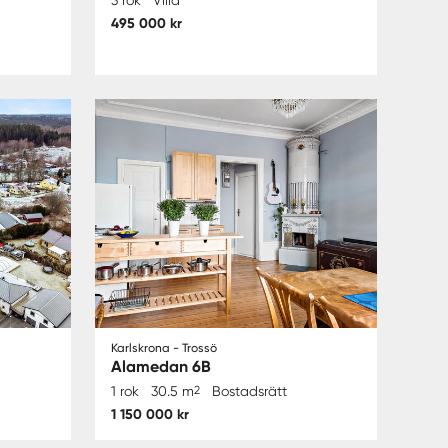
495 000 kr
Karlskrona - Trossö
Alamedan 6B
1 rok
30.5 m
2
Bostadsrätt
1 150 000 kr