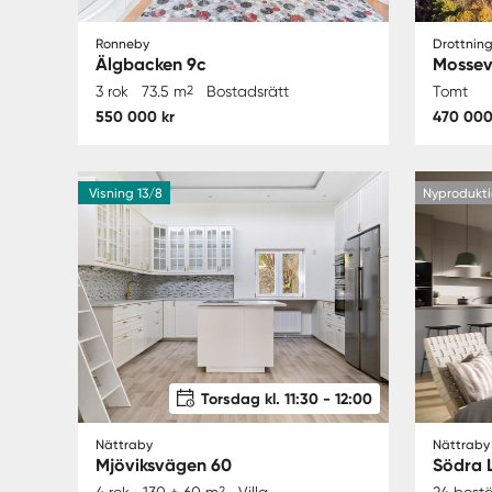
Ronneby
Drottning
Älgbacken 9c
Mosse
3 rok
73.5 m
2
Bostadsrätt
Tomt
550 000 kr
470 000
Visning 13/8
Nyprodukti
Torsdag kl. 11:30 - 12:00
Nättraby
Nättraby
Mjöviksvägen 60
Södra 
4 rok
130 + 60 m
2
Villa
24 bost