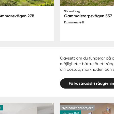
Sölvesborg
ömmarevägen 27B
Gammalstorpsvägen 537
Kommersiellt
Oavsett om du funderar på att 
möjligheter bättre är ett rådg
din bostad, marknaden och va
Få kostnadsfri rådgivni
8
Nyproduktionsprojekt
Visning 11/8