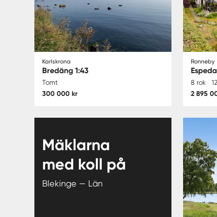
Karlskrona
Ronneby
Bredäng 1:43
Espeda
Tomt
8 rok
1
300 000 kr
2 895 0
Mäklarna
med koll på
Blekinge — Län