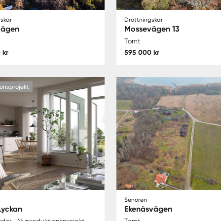
skär
Drottningskär
vägen
Mossevägen 13
Tomt
 kr
595 000 kr
onsprojekt
Senoren
Lyckan
Ekenäsvägen
äder
Nyproduktionsprojekt
Tomt