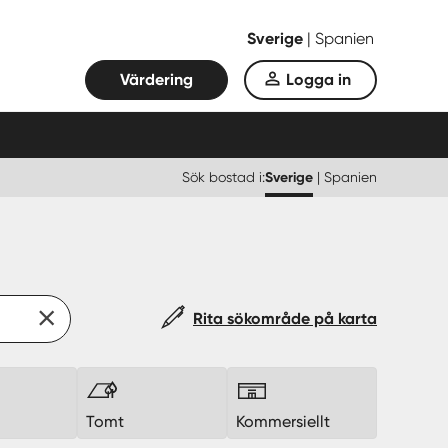
Sverige
|
Spanien
Värdering
Logga in
Sök bostad i:
Sverige
|
Spanien
Rita sökområde på karta
k
Tomt
Kommersiellt