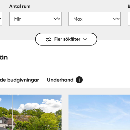
Antal rum
Fler sökfilter
e — län
de budgivningar
Underhand