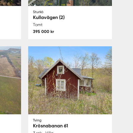
Sturkö
Kullavägen (2)
Tomt
395 000 kr
Tving
Krösnabanan 61
3 rok
Villa