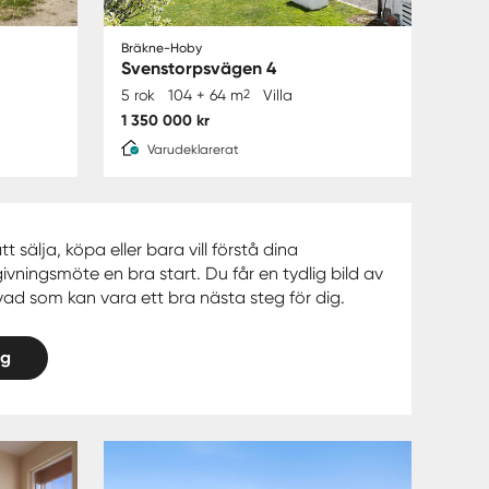
Bräkne-Hoby
Svenstorpsvägen 4
5 rok
104 + 64 m
2
Villa
1 350 000 kr
Varudeklarerat
sälja, köpa eller bara vill förstå dina
ivningsmöte en bra start. Du får en tydlig bild av
d som kan vara ett bra nästa steg för dig.
ng