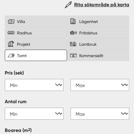
Rita sökområde på karta
Sverige
|
Spanien
Villa
Lägenhet
Radhus
Fritidshus
Projekt
Lantbruk
Tomt
Kommersiellt
Pris (sek)
Antal rum
2
Boarea
(m
)