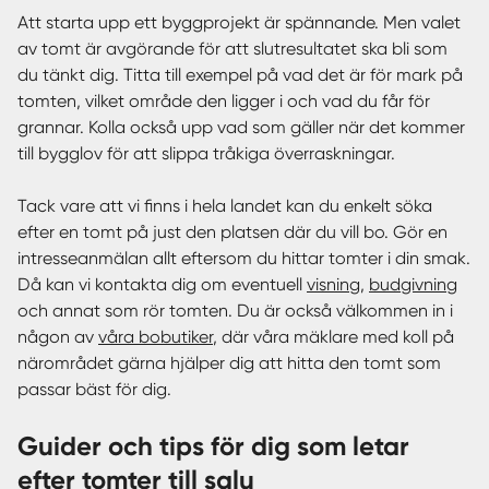
Att starta upp ett byggprojekt är spännande. Men valet
av tomt är avgörande för att slutresultatet ska bli som
du tänkt dig. Titta till exempel på vad det är för mark på
tomten, vilket område den ligger i och vad du får för
grannar. Kolla också upp vad som gäller när det kommer
till bygglov för att slippa tråkiga överraskningar.
Tack vare att vi finns i hela landet kan du enkelt söka
efter en tomt på just den platsen där du vill bo. Gör en
intresseanmälan allt eftersom du hittar tomter i din smak.
Då kan vi kontakta dig om eventuell
visning
,
budgivning
och annat som rör tomten. Du är också välkommen in i
någon av
våra bobutiker
, där våra mäklare med koll på
närområdet gärna hjälper dig att hitta den tomt som
passar bäst för dig.
Guider och tips för dig som letar
efter tomter till salu