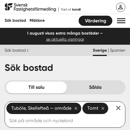
Hoppa
Svensk Fastighetsförmedling
till
innehåll
Sök bostad
Mäklare
Värdering
I augusti visas extra många bostäder –
se aktuella visningar
Sök bostad
Sök bostad i:
Sverige
|
Spanien
Hitta mäklare
Sök bostad
Sälja
Köpa
Till salu
Sålda
Guider
Tuböle, Skellefteå — område
Tomt
Start
Logga in