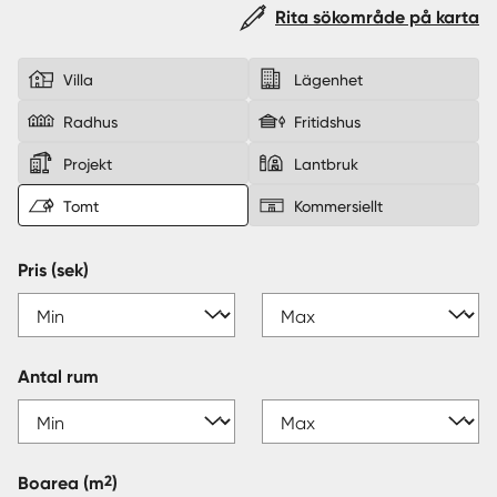
Rita sökområde på karta
Sverige
|
Spanien
Villa
Lägenhet
Radhus
Fritidshus
Projekt
Lantbruk
Tomt
Kommersiellt
Pris (sek)
Antal rum
2
Boarea
(m
)