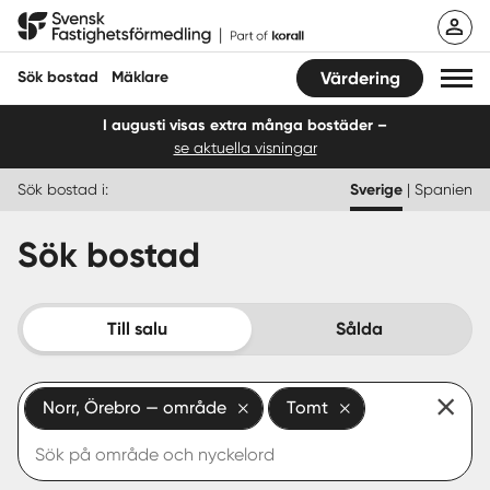
Hoppa
Svensk Fastighetsförmedling
till
innehåll
Sök bostad
Mäklare
Värdering
I augusti visas extra många bostäder –
se aktuella visningar
Sök bostad
Sök bostad i:
Sverige
|
Spanien
Hitta mäklare
Sök bostad
Sälja
Köpa
Till salu
Sålda
Guider
Norr, Örebro — område
Tomt
Start
Logga in