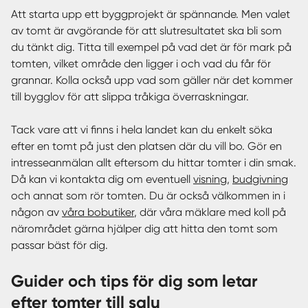
Att starta upp ett byggprojekt är spännande. Men valet
av tomt är avgörande för att slutresultatet ska bli som
du tänkt dig. Titta till exempel på vad det är för mark på
tomten, vilket område den ligger i och vad du får för
grannar. Kolla också upp vad som gäller när det kommer
till bygglov för att slippa tråkiga överraskningar.
Tack vare att vi finns i hela landet kan du enkelt söka
efter en tomt på just den platsen där du vill bo. Gör en
intresseanmälan allt eftersom du hittar tomter i din smak.
Då kan vi kontakta dig om eventuell
visning
,
budgivning
och annat som rör tomten. Du är också välkommen in i
någon av
våra bobutiker
, där våra mäklare med koll på
närområdet gärna hjälper dig att hitta den tomt som
passar bäst för dig.
Guider och tips för dig som letar
efter tomter till salu