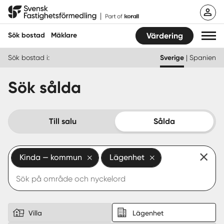
Hoppa
Svensk Fastighetsförmedling
till
innehåll
Sök bostad
Mäklare
Värdering
Sök bostad i:
Sverige
|
Spanien
Sök bostad
Sök sålda
Hitta mäklare
Sälja
Till salu
Sålda
Köpa
Kinda — kommun
Lägenhet
Guider
Start
Logga in
Villa
Lägenhet