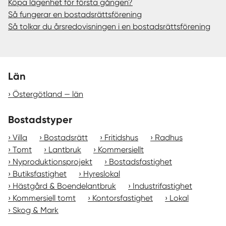
Köpa lägenhet för första gången?
Så fungerar en bostadsrättsförening
Så tolkar du årsredovisningen i en bostadsrättsförening
Län
Östergötland — län
Bostadstyper
Villa
Bostadsrätt
Fritidshus
Radhus
Tomt
Lantbruk
Kommersiellt
Nyproduktionsprojekt
Bostadsfastighet
Butiksfastighet
Hyreslokal
Hästgård & Boendelantbruk
Industrifastighet
Kommersiell tomt
Kontorsfastighet
Lokal
Skog & Mark