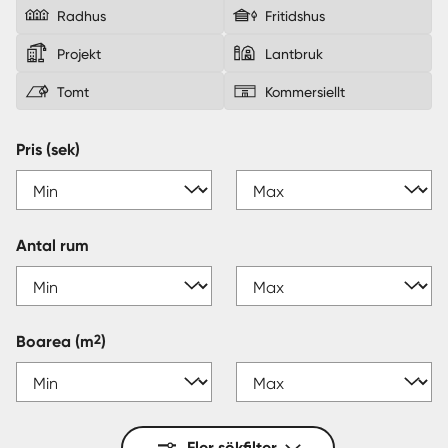
Radhus
Fritidshus
Sverige
|
Spanien
Projekt
Lantbruk
Tomt
Kommersiellt
Pris (sek)
Antal rum
2
Boarea
(m
)
Fler sökfilter