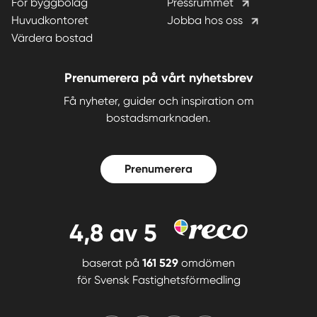
För byggbolag
Pressrummet
Huvudkontoret
Jobba hos oss
Värdera bostad
Prenumerera på vårt nyhetsbrev
Få nyheter, guider och inspiration om
bostadsmarknaden.
Prenumerera
4,8
av 5
baserat på
161 529
omdömen
för
Svensk Fastighetsförmedling