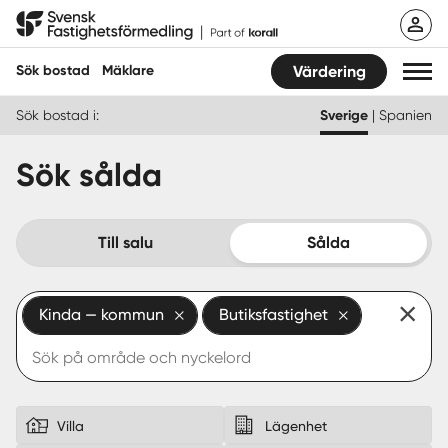
Hoppa
Svensk Fastighetsförmedling
till
innehåll
Sök bostad
Mäklare
Värdering
Sök bostad i:
Sverige
|
Spanien
Sök bostad
Sök sålda
Hitta mäklare
Sälja
Till salu
Sålda
Köpa
Kinda — kommun
Butiksfastighet
Guider
Start
Logga in
Villa
Lägenhet