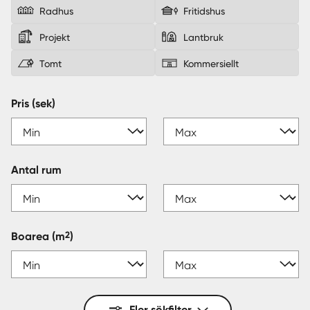
Radhus
Fritidshus
Sverige
|
Spanien
Projekt
Lantbruk
Tomt
Kommersiellt
Pris (sek)
Antal rum
2
Boarea
(m
)
Fler sökfilter