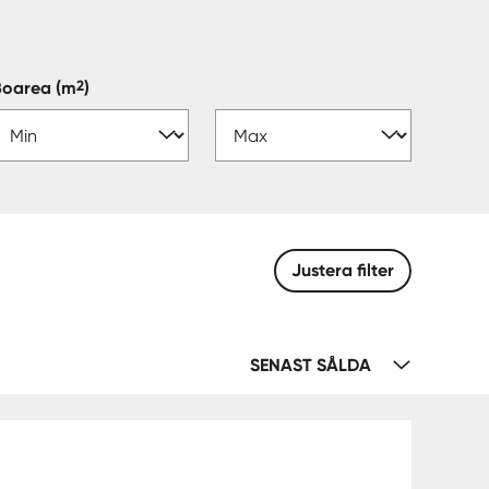
2
Boarea
(m
)
Justera filter
SENAST SÅLDA