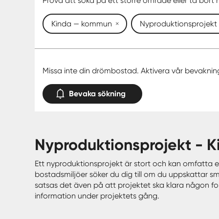
Prova att söka på ett större område eller ta bort n
Kinda — kommun
Nyproduktionsprojekt
Missa inte din drömbostad. Aktivera vår bevaknin
Bevaka sökning
nyproduktionsprojekt -
Ett nyproduktionsprojekt är stort och kan omfatta e
bostadsmiljöer söker du dig till om du uppskattar s
satsas det även på att projektet ska klara någon form
information under projektets gång.