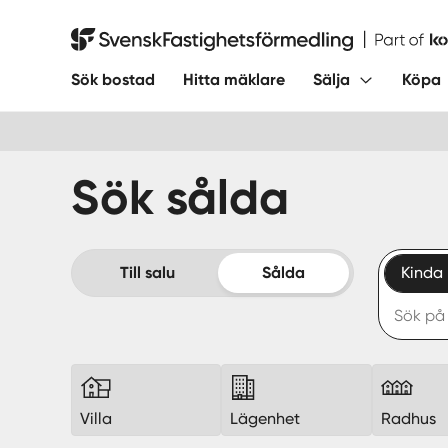
Hoppa
till
Svensk Fastighetsförmedling
innehåll
Sök bostad
Hitta mäklare
Sälja
Köpa
Sök sålda
Till salu
Sålda
Kinda
Villa
Lägenhet
Radhus