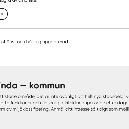
ågra av dina filter.
gstjänst och håll dig uppdaterad.
 Kinda — kommun
tt större område, det är inte ovanligt att helt nya stadsdela
marta funktioner och tidsenlig arkitektur anpassade efter dag
 av miljöklassificering. Anmäl ditt intresse så tidigt som möjli