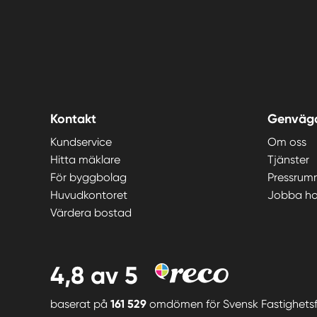
Kontakt
Genväg
Kundservice
Om oss
Hitta mäklare
Tjänster
För byggbolag
Pressrum
Huvudkontoret
Jobba ho
Värdera bostad
4,8
av 5
baserat på
161 529
omdömen för
Svensk Fastighets