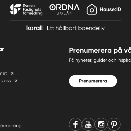
ar
Prenumerera på vå
Få nyheter, guider och insp
met
s oss
Prenumerera
förmedling