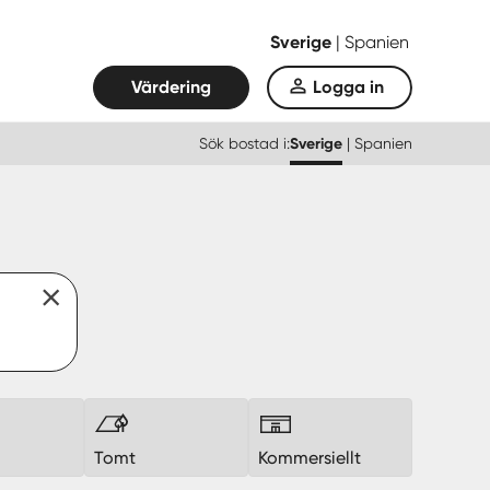
Sverige
|
Spanien
Värdering
Logga in
Sök bostad i:
Sverige
|
Spanien
k
Tomt
Kommersiellt