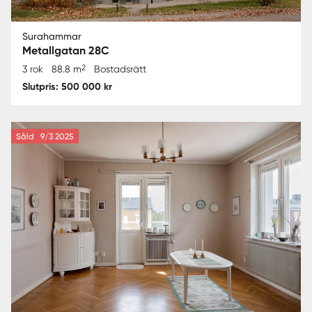
Surahammar
Metallgatan 28C
2
3 rok
88.8 m
Bostadsrätt
Slutpris: 500 000 kr
Såld
9/3 2025