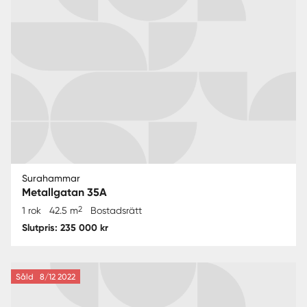
Surahammar
Metallgatan 35A
2
1 rok
42.5 m
Bostadsrätt
Slutpris: 235 000 kr
Såld
8/12 2022