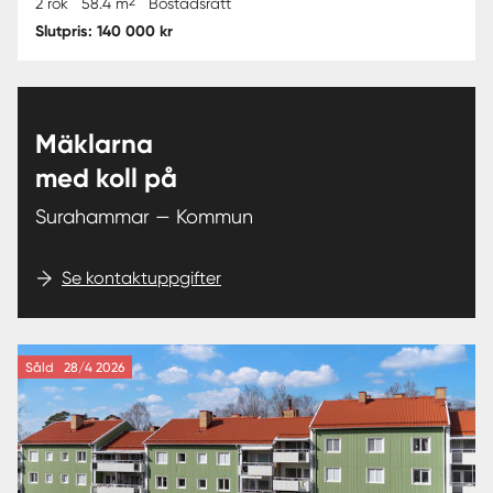
2
2 rok
58.4 m
Bostadsrätt
Slutpris: 140 000 kr
Mäklarna
med koll på
Surahammar — Kommun
Se kontaktuppgifter
Såld
28/4 2026