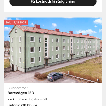
Få kostnadsfri rådgivning
Såld
9/12 2025
Surahammar
Borevägen 15D
2
2 rok
58 m
Bostadsrätt
Slutpris: 270 000 kr