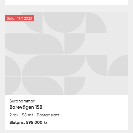
Såld
19/1 2023
Surahammar
Borevägen 15B
2
2 rok
58 m
Bostadsrätt
Slutpris: 595 000 kr