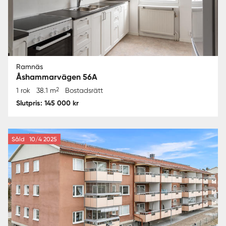
Ramnäs
Åshammarvägen 56A
2
1 rok
38.1 m
Bostadsrätt
Slutpris: 145 000 kr
Såld
10/4 2025