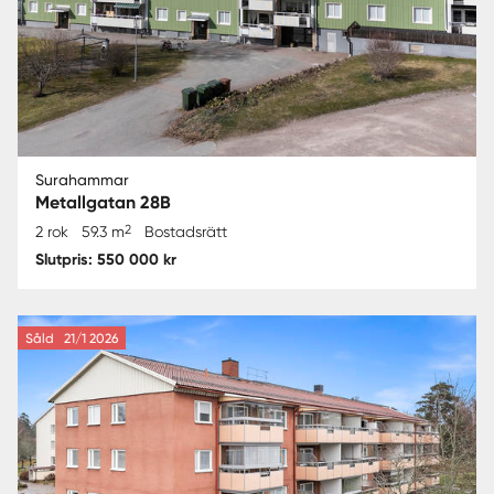
Surahammar
Metallgatan 28B
2
2 rok
59.3 m
Bostadsrätt
Slutpris: 550 000 kr
Såld
21/1 2026