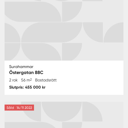
Surahammar
Östergatan 88C
2
2 rok
56 m
Bostadsrätt
Slutpris: 455 000 kr
Såld
14/11 2022