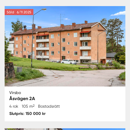
Såld
6/11 2025
Virsbo
Åsvägen 2A
2
4 rok
105 m
Bostadsrätt
Slutpris: 150 000 kr