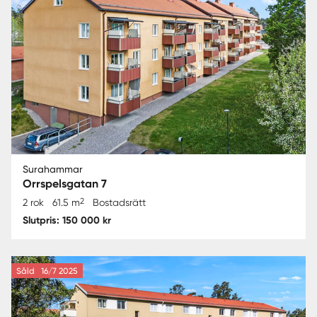
Surahammar
Orrspelsgatan 7
2
2 rok
61.5 m
Bostadsrätt
Slutpris: 150 000 kr
Såld
16/7 2025