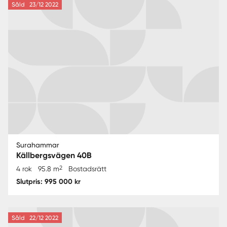
Såld
23/12 2022
Surahammar
Källbergsvägen 40B
2
4 rok
95.8 m
Bostadsrätt
Slutpris: 995 000 kr
Såld
22/12 2022