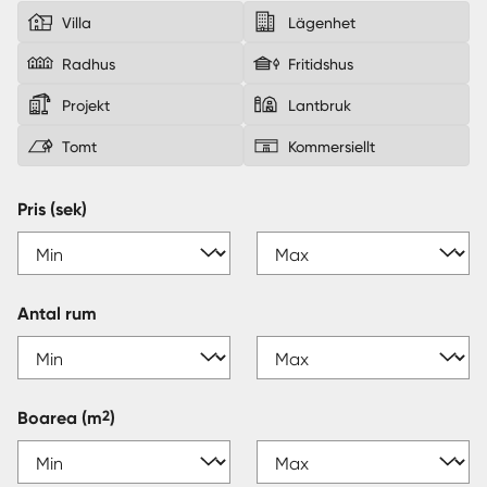
Villa
Lägenhet
Sverige
|
Spanien
Radhus
Fritidshus
Projekt
Lantbruk
Tomt
Kommersiellt
Pris (sek)
Antal rum
2
Boarea
(m
)