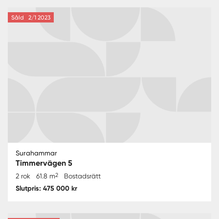
Såld
2/1 2023
Surahammar
Timmervägen 5
2
2 rok
61.8 m
Bostadsrätt
Slutpris: 475 000 kr