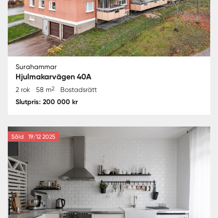
Surahammar
Hjulmakarvägen 40A
2
2 rok
58 m
Bostadsrätt
Slutpris: 200 000 kr
Såld
19/12 2025