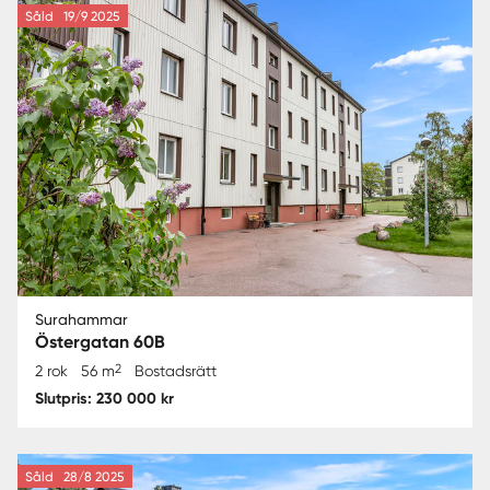
Såld
19/9 2025
Surahammar
Östergatan 60B
2
2 rok
56 m
Bostadsrätt
Slutpris: 230 000 kr
Såld
28/8 2025