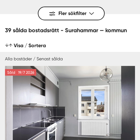
Fler sökfilter
39 sålda bostadsrätt - Surahammar — kommun
Visa / Sortera
Alla bostäder / Senast sålda
Såld
19/7 2026
SENAST SÅLDA