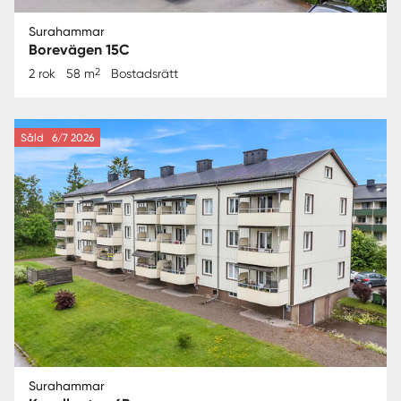
Surahammar
Borevägen 15C
2
2 rok
58 m
Bostadsrätt
Såld
6/7 2026
Surahammar