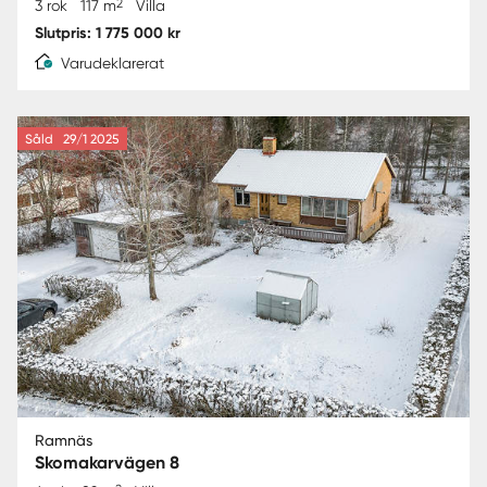
2
3 rok
117 m
Villa
Slutpris: 1 775 000 kr
Varudeklarerat
Såld
29/1 2025
Ramnäs
Skomakarvägen 8