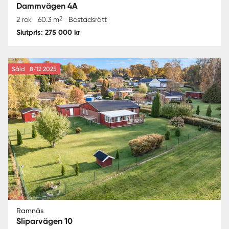
Dammvägen 4A
2
2 rok
60.3 m
Bostadsrätt
Slutpris: 275 000 kr
Såld
8/12 2025
Ramnäs
Sliparvägen 10