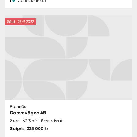
Varudeklarerat
Såld
27/9 2022
Ramnäs
Dammvägen 4B
2
2 rok
60.3 m
Bostadsrätt
Slutpris: 235 000 kr