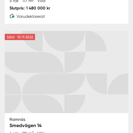
5 rok
117 m
Villa
Slutpris: 1 480 000 kr
Varudeklarerat
Såld
13/11 2022
Ramnäs
Smedvägen 14
2