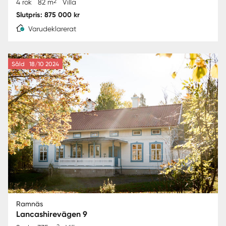
2
4 rok
82 m
Villa
Slutpris: 875 000 kr
Varudeklarerat
Såld
18/10 2024
Ramnäs
Lancashirevägen 9