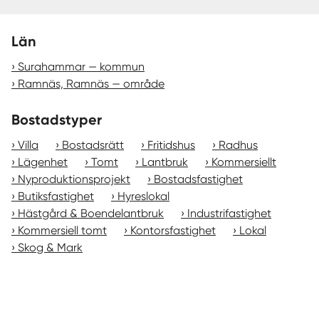
Län
Surahammar — kommun
Ramnäs, Ramnäs — område
Bostadstyper
Villa
Bostadsrätt
Fritidshus
Radhus
Lägenhet
Tomt
Lantbruk
Kommersiellt
Nyproduktionsprojekt
Bostadsfastighet
Butiksfastighet
Hyreslokal
Hästgård & Boendelantbruk
Industrifastighet
Kommersiell tomt
Kontorsfastighet
Lokal
Skog & Mark