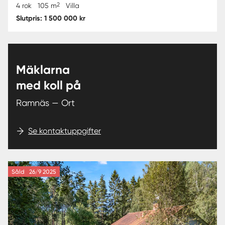
2
4 rok
105 m
Villa
Slutpris: 1 500 000 kr
Mäklarna
med koll på
Ramnäs — Ort
Se kontaktuppgifter
Såld
26/9 2025