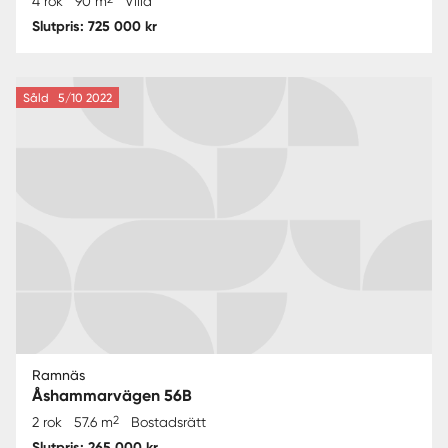
4 rok
90 m
Villa
Slutpris: 725 000 kr
Såld
5/10 2022
Ramnäs
Åshammarvägen 56B
2
2 rok
57.6 m
Bostadsrätt
Slutpris: 265 000 kr