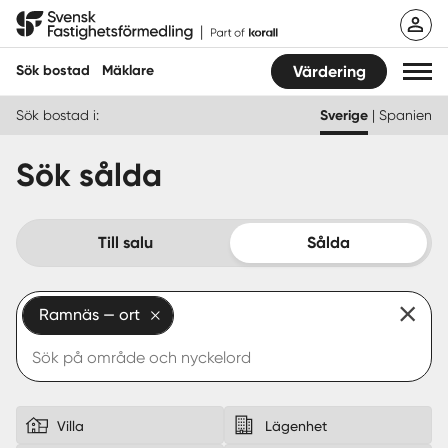
Hoppa
Svensk Fastighetsförmedling
till
innehåll
Sök bostad
Mäklare
Värdering
Sök bostad i:
Sverige
|
Spanien
Sök bostad
Sök sålda
Hitta mäklare
Sälja
Till salu
Sålda
Köpa
Ramnäs — ort
Guider
Start
Logga in
Villa
Lägenhet