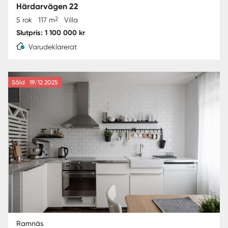
Härdarvägen 22
2
5 rok
117 m
Villa
Slutpris: 1 100 000 kr
Varudeklarerat
Såld
19/12 2025
Ramnäs