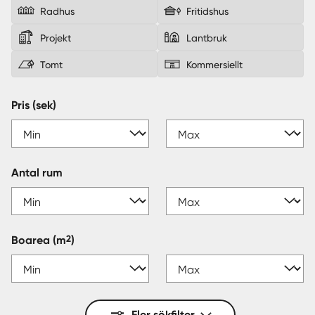
Radhus
Fritidshus
Sverige
|
Spanien
Projekt
Lantbruk
Tomt
Kommersiellt
Pris (sek)
Antal rum
2
Boarea
(m
)
Fler sökfilter