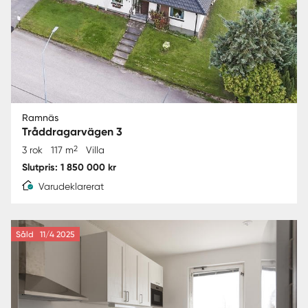
Ramnäs
Tråddragarvägen 3
2
3 rok
117 m
Villa
Slutpris: 1 850 000 kr
Varudeklarerat
Såld
11/4 2025