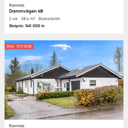
Ramnäs
Dammvägen 4B
2
2 rok
58.4 m
Bostadsrätt
Slutpris: 140 000 kr
Såld
13/5 2026
Ramnäs