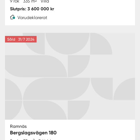
2
9 rok
335 m
Villa
Slutpris: 3 600 000 kr
Varudeklarerat
Såld
31/7 2024
Ramnäs
Bergslagsvägen 180