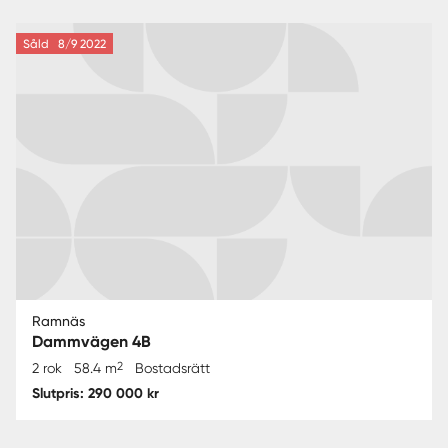
Såld
8/9 2022
Ramnäs
Dammvägen 4B
2
2 rok
58.4 m
Bostadsrätt
Slutpris: 290 000 kr