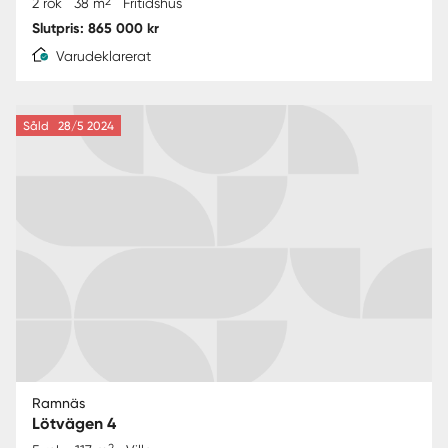
2
2 rok
38 m
Fritidshus
Slutpris: 865 000 kr
Varudeklarerat
Såld
28/5 2024
Ramnäs
Lötvägen 4
2