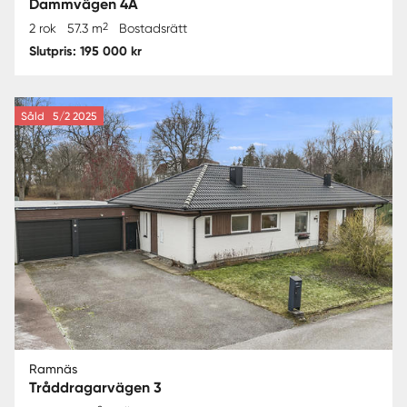
Dammvägen 4A
2
2 rok
57.3 m
Bostadsrätt
Slutpris: 195 000 kr
Såld
5/2 2025
Ramnäs
Tråddragarvägen 3