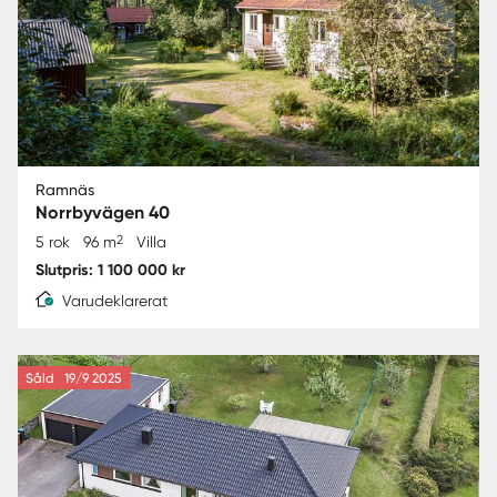
Ramnäs
Norrbyvägen 40
2
5 rok
96 m
Villa
Slutpris: 1 100 000 kr
Varudeklarerat
Såld
19/9 2025