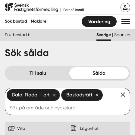
Hoppa
Svensk Fastighetsförmedling
till
innehåll
Sök bostad
Mäklare
Värdering
Sök bostad i:
Sverige
|
Spanien
Sök bostad
Sök sålda
Hitta mäklare
Sälja
Till salu
Sålda
Köpa
Dala-Floda — ort
Bostadsrätt
Guider
Start
Logga in
Villa
Lägenhet