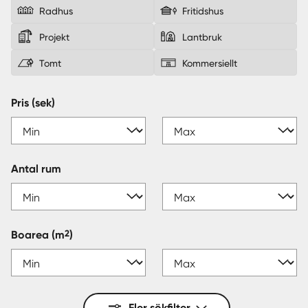
Radhus
Fritidshus
Sverige
|
Spanien
Projekt
Lantbruk
Tomt
Kommersiellt
Pris (sek)
Antal rum
2
Boarea
(m
)
Fler sökfilter