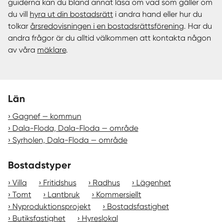
guiderna kan du bland annat läsa om vad som gäller om
du vill
hyra ut din bostadsrätt
i andra hand eller hur du
tolkar
årsredovisningen i en bostadsrättsförening
. Har du
andra frågor är du alltid välkommen att kontakta någon
av våra
mäklare
.
Län
Gagnef — kommun
Dala-Floda, Dala-Floda — område
Syrholen, Dala-Floda — område
Bostadstyper
Villa
Fritidshus
Radhus
Lägenhet
Tomt
Lantbruk
Kommersiellt
Nyproduktionsprojekt
Bostadsfastighet
Butiksfastighet
Hyreslokal