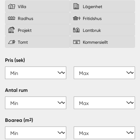
Villa
Lägenhet
Sverige
|
Spanien
Radhus
Fritidshus
Projekt
Lantbruk
Tomt
Kommersiellt
Pris (sek)
Antal rum
2
Boarea
(m
)