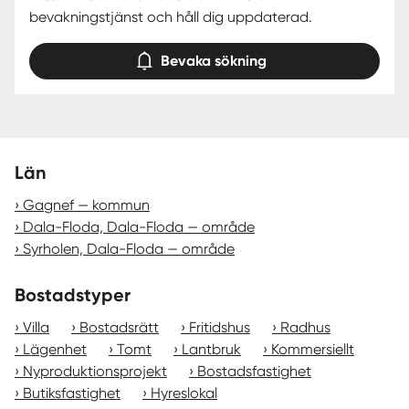
bevakningstjänst och håll dig uppdaterad.
Bevaka sökning
Län
Gagnef — kommun
Dala-Floda, Dala-Floda — område
Syrholen, Dala-Floda — område
Bostadstyper
Villa
Bostadsrätt
Fritidshus
Radhus
Lägenhet
Tomt
Lantbruk
Kommersiellt
Nyproduktionsprojekt
Bostadsfastighet
Butiksfastighet
Hyreslokal