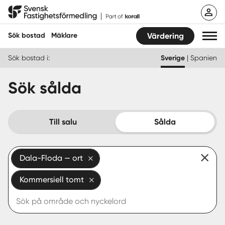
Hoppa
Svensk Fastighetsförmedling
till
innehåll
Sök bostad
Mäklare
Värdering
Sök bostad i:
Sverige
|
Spanien
Sök bostad
Sök sålda
Hitta mäklare
Sälja
Till salu
Sålda
Köpa
Dala-Floda — ort
Guider
Kommersiell tomt
Start
Logga in