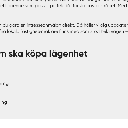
ett boende som passar perfekt för första bostadsköpet. Med vår
an du göra en intresseanmälan direkt. Då håller vi dig uppdate
ra lokala fastighetsmäklare finns med som stöd hela vägen – frå
som ska köpa lägenhet
ening
ning