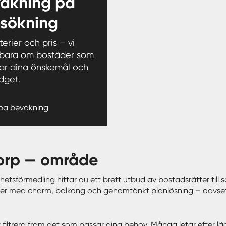
akning på
 sökning
iterier och pris – vi
 bara om bostäder som
ar dina önskemål och
dget.
pa bevakning
torp — område
hetsförmedling hittar du ett brett utbud av bostadsrätter till s
er med charm, balkong och genomtänkt planlösning – oavsett o
elt filtrera fram det som passar dina behov. Många letar efter