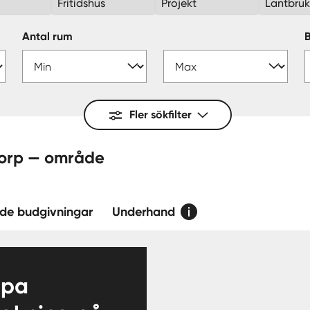
Fritidshus
Projekt
Lantbru
Antal rum
Fler sökfilter
 - Byrum, Löttorp — område
de budgivningar
Underhand
apa