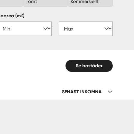
k
Tomt
Kommersiellt
2
Boarea
(m
)
Se bostäder
SENAST INKOMNA