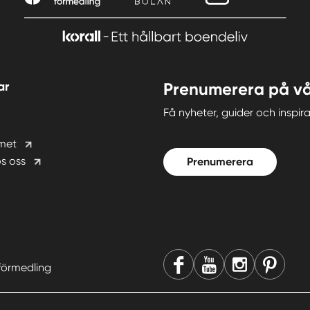
ar
Prenumerera på vå
Få nyheter, guider och insp
met
s oss
Prenumerera
förmedling