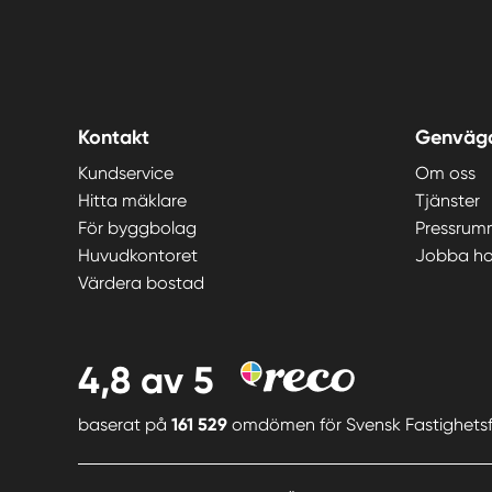
Kontakt
Genväg
Kundservice
Om oss
Hitta mäklare
Tjänster
För byggbolag
Pressrum
Huvudkontoret
Jobba ho
Värdera bostad
4,8
av 5
baserat på
161 529
omdömen för
Svensk Fastighets