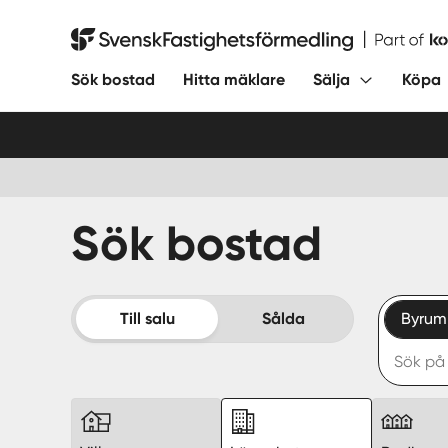
Hoppa
till
Svensk Fastighetsförmedling
innehåll
Sök bostad
Hitta mäklare
Sälja
Köpa
Sök bostad
Till salu
Sålda
Byrum