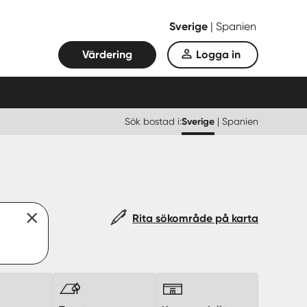
Sverige
|
Spanien
Värdering
Logga in
Sök bostad i:
Sverige
|
Spanien
Rita sökområde på karta