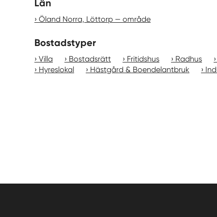
Län
Öland Norra, Löttorp — område
Bostadstyper
Villa
Bostadsrätt
Fritidshus
Radhus
Hyreslokal
Hästgård & Boendelantbruk
Ind