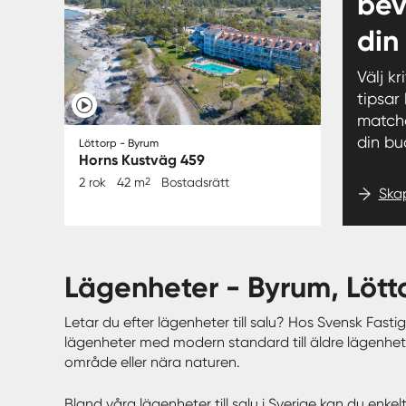
bev
din
Välj kr
tipsar
match
din bu
Löttorp - Byrum
Horns Kustväg 459
2 rok
42 m
2
Bostadsrätt
Ska
lägenheter - Byrum, Löt
Letar du efter lägenheter till salu? Hos Svensk Fastig
lägenheter med modern standard till äldre lägenhet
område eller nära naturen.
Bland våra lägenheter till salu i Sverige kan du enk