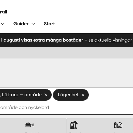
Guider
Start
I augusti visas extra många bostäder –
se aktuella visningar
, Löttorp — område
Lägenhet