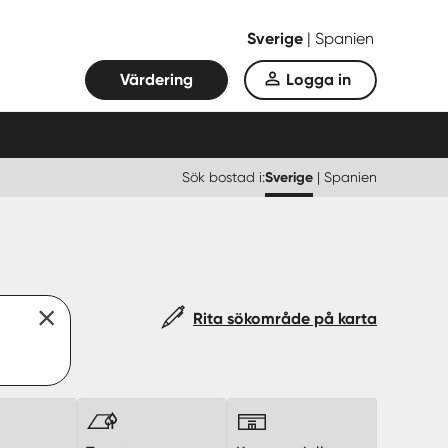
Sverige
|
Spanien
Värdering
Logga in
Sök bostad i:
Sverige
|
Spanien
Rita sökområde på karta