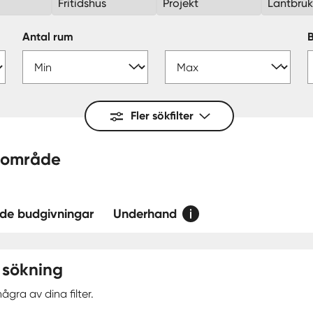
Fritidshus
Projekt
Lantbru
Antal rum
Fler sökfilter
ttorp — område
de budgivningar
Underhand
 sökning
ågra av dina filter.