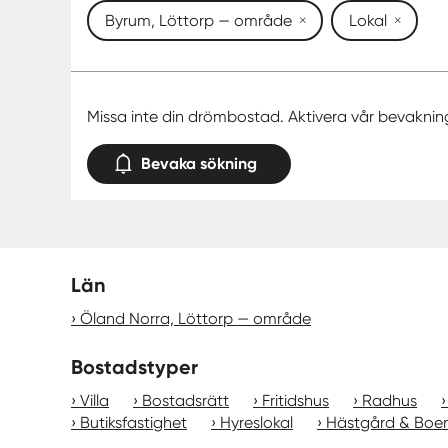
Byrum, Löttorp — område
Lokal
Missa inte din drömbostad. Aktivera vår bevaknin
Bevaka sökning
Län
Öland Norra, Löttorp — område
Bostadstyper
Villa
Bostadsrätt
Fritidshus
Radhus
Butiksfastighet
Hyreslokal
Hästgård & Boe