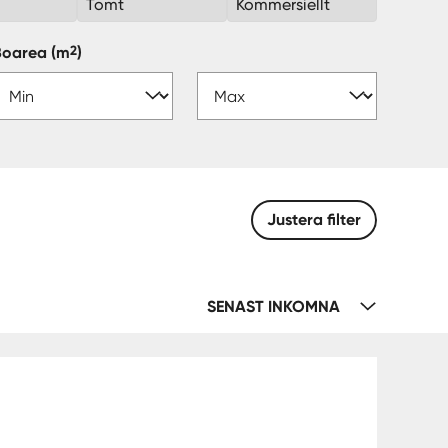
k
Tomt
Kommersiellt
2
Boarea
(m
)
Justera filter
SENAST INKOMNA