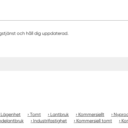
gstjänst och håll dig uppdaterad.
Lägenhet
Tomt
Lantbruk
Kommersiellt
Nyprod
ndelantbruk
Industrifastighet
Kommersiell tomt
Kon