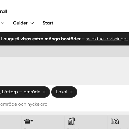
Guider
Start
I augusti visas extra många bostäder –
se aktuella visningar
, Löttorp — område
Lokal