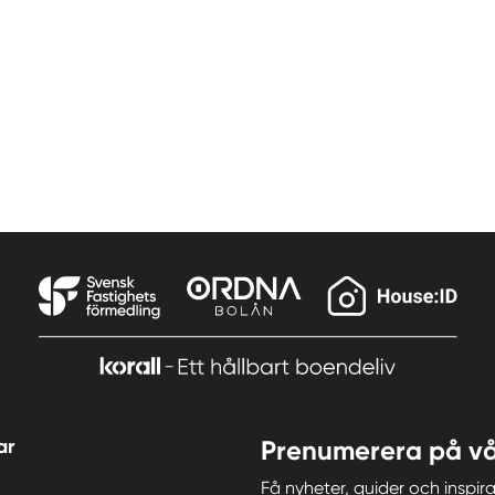
ar
Prenumerera på vå
Få nyheter, guider och insp