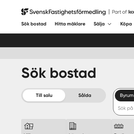
Hoppa
till
Svensk Fastighetsförmedling
innehåll
Sök bostad
Hitta mäklare
Sälja
Köpa
Sök bostad
Till salu
Sålda
Byrum