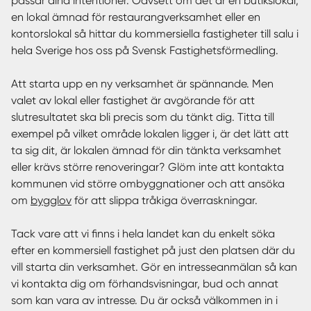
passar dina intentioner. Oavsett om det är en butikslokal,
en lokal ämnad för restaurangverksamhet eller en
kontorslokal så hittar du kommersiella fastigheter till salu i
hela Sverige hos oss på Svensk Fastighetsförmedling.
Att starta upp en ny verksamhet är spännande. Men
valet av lokal eller fastighet är avgörande för att
slutresultatet ska bli precis som du tänkt dig. Titta till
exempel på vilket område lokalen ligger i, är det lätt att
ta sig dit, är lokalen ämnad för din tänkta verksamhet
eller krävs större renoveringar? Glöm inte att kontakta
kommunen vid större ombyggnationer och att ansöka
om
bygglov
för att slippa tråkiga överraskningar.
Tack vare att vi finns i hela landet kan du enkelt söka
efter en kommersiell fastighet på just den platsen där du
vill starta din verksamhet. Gör en intresseanmälan så kan
vi kontakta dig om förhandsvisningar, bud och annat
som kan vara av intresse. Du är också välkommen in i