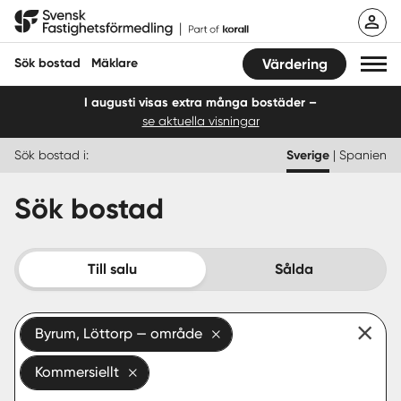
Hoppa
Svensk Fastighetsförmedling
till
innehåll
Sök bostad
Mäklare
Värdering
I augusti visas extra många bostäder –
se aktuella visningar
Sök bostad
Sök bostad i:
Sverige
|
Spanien
Hitta mäklare
Sök bostad
Sälja
Köpa
Till salu
Sålda
Guider
Byrum, Löttorp — område
Start
Kommersiellt
Logga in