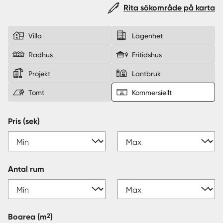
Rita sökområde på karta
Sverige
|
Spanien
Villa
Lägenhet
Radhus
Fritidshus
Projekt
Lantbruk
Tomt
Kommersiellt
Pris (sek)
Antal rum
2
Boarea
(m
)