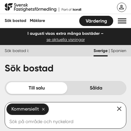
Hoppa
Svensk Fastighetsförmedling
till
innehåll
Sök bostad
Mäklare
Värdering
I augusti visas extra många bostäder –
se aktuella visningar
Sök bostad
Sök bostad i:
Sverige
|
Spanien
Hitta mäklare
Sök bostad
Sälja
Köpa
Till salu
Sålda
Guider
Kommersiellt
Start
Logga in