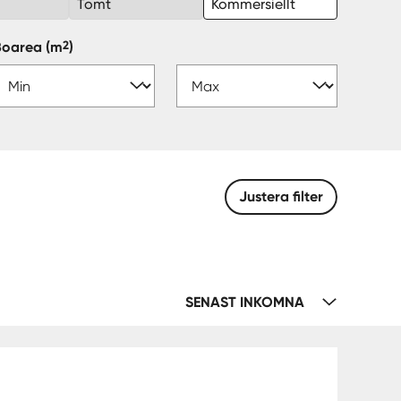
k
Tomt
Kommersiellt
2
Boarea
(m
)
Justera filter
SENAST INKOMNA