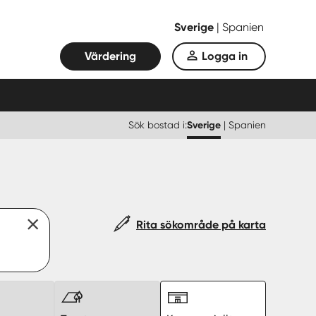
Sverige
|
Spanien
Värdering
Logga in
Sök bostad i:
Sverige
|
Spanien
Rita sökområde på karta