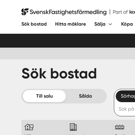
Hoppa
till
Svensk Fastighetsförmedling
innehåll
Sök bostad
Hitta mäklare
Sälja
Köpa
Sök bostad
Till salu
Sålda
Sörha