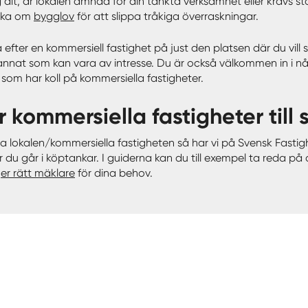
 sig dit, är lokalen ämnad för din tänkta verksamhet eller krävs 
öka om
bygglov
för att slippa tråkiga överraskningar.
ka efter en kommersiell fastighet på just den platsen där du vi
annat som kan vara av intresse. Du är också välkommen in i 
om har koll på kommersiella fastigheter.
ter kommersiella fastigheter till 
ta lokalen/kommersiella fastigheten så har vi på Svensk Fastig
 du går i köptankar. I guiderna kan du till exempel ta reda p
jer rätt mäklare
för dina behov.