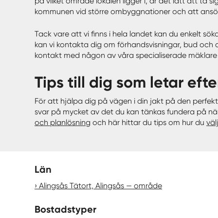
på vilket område lokalen ligger i, är det lätt att ta
kommunen vid större ombyggnationer och att ans
Tack vare att vi finns i hela landet kan du enkelt sö
kan vi kontakta dig om förhandsvisningar, bud och 
kontakt med någon av våra specialiserade mäklare s
Tips till dig som letar ef
För att hjälpa dig på vägen i din jakt på den perfek
svar på mycket av det du kan tänkas fundera på när
och planlösning
och här hittar du tips om hur du
väl
Län
Alingsås Tätort, Alingsås — område
Bostadstyper