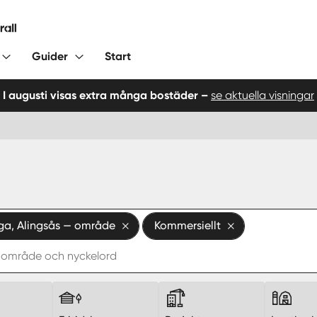
Guider
Start
I augusti visas extra många bostäder –
se aktuella visningar
ga, Alingsås — område
Kommersiellt