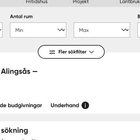
Fritidshus
Projekt
Lantbru
Antal rum
Fler sökfilter
de budgivningar
Underhand
 sökning