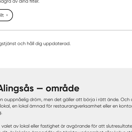
ågra av dina filter.
lt
gstjänst och håll dig uppdaterad.
 Alingsås — område
en ouppnåelig dröm, men det gäller att börja i rätt ände. Och d
okal, en lokal ämnad för restaurangverksamhet eller en kontorslo
g.
et av lokal eller fastighet är avgörande för att slutresultatet 