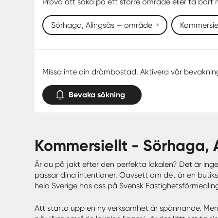
Prova att söka på ett större område eller ta bort n
Sörhaga, Alingsås — område
Kommersiel
Missa inte din drömbostad. Aktivera vår bevaknin
Bevaka sökning
kommersiellt - Sörhaga,
Är du på jakt efter den perfekta lokalen? Det är ing
passar dina intentioner. Oavsett om det är en butiksl
hela Sverige hos oss på Svensk Fastighetsförmedlin
Att starta upp en ny verksamhet är spännande. Men val