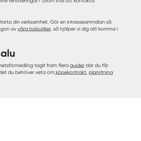
större renoveringar? Glöm inte att kontakta
ll starta din verksamhet. Gör en intresseanmälan så
någon av
våra bobutiker
, så hjälper vi dig att komma i
salu
hetsförmedling tagit fram flera
guider
där du får
å det du behöver veta om
köpekontrakt
,
planritning