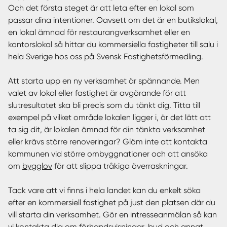
Och det första steget är att leta efter en lokal som
passar dina intentioner. Oavsett om det är en butikslokal,
en lokal ämnad för restaurangverksamhet eller en
kontorslokal så hittar du kommersiella fastigheter till salu i
hela Sverige hos oss på Svensk Fastighetsförmedling.
Att starta upp en ny verksamhet är spännande. Men
valet av lokal eller fastighet är avgörande för att
slutresultatet ska bli precis som du tänkt dig. Titta till
exempel på vilket område lokalen ligger i, är det lätt att
ta sig dit, är lokalen ämnad för din tänkta verksamhet
eller krävs större renoveringar? Glöm inte att kontakta
kommunen vid större ombyggnationer och att ansöka
om
bygglov
för att slippa tråkiga överraskningar.
Tack vare att vi finns i hela landet kan du enkelt söka
efter en kommersiell fastighet på just den platsen där du
vill starta din verksamhet. Gör en intresseanmälan så kan
vi kontakta dig om förhandsvisningar, bud och annat