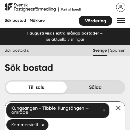
Hoppa
Svensk Fastighetsförmedling
till
innehåll
Sök bostad
Mäklare
Värdering
I augusti visas extra många bostäder –
se aktuella visningar
Sök bostad
Sök bostad i:
Sverige
|
Spanien
Hitta mäklare
Sök bostad
Sälja
Köpa
Till salu
Sålda
Guider
Kungsängen - Tibble, Kungsängen —
Start
område
Logga in
Kommersiellt