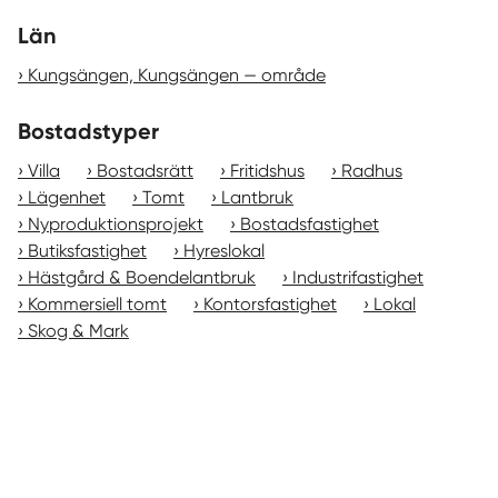
Län
Kungsängen, Kungsängen — område
Bostadstyper
Villa
Bostadsrätt
Fritidshus
Radhus
Lägenhet
Tomt
Lantbruk
Nyproduktionsprojekt
Bostadsfastighet
Butiksfastighet
Hyreslokal
Hästgård & Boendelantbruk
Industrifastighet
Kommersiell tomt
Kontorsfastighet
Lokal
Skog & Mark