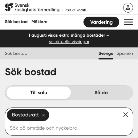
Hoppa
Svensk Fastighetsförmedling
till
innehåll
Sök bostad
Mäklare
Värdering
I augusti visas extra många bostäder –
se aktuella visningar
Sök bostad
Sök bostad i:
Sverige
|
Spanien
Hitta mäklare
Sök bostad
Sälja
Köpa
Till salu
Sålda
Guider
Bostadsrätt
Start
Logga in