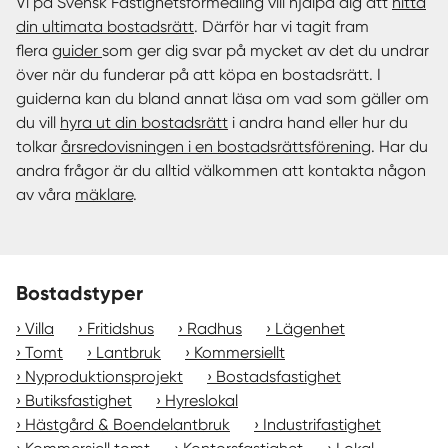
Vi på Svensk Fastighetsförmedling vill hjälpa dig att
hitta
din ultimata bostadsrätt
. Därför har vi tagit fram
flera
guider
som ger dig svar på mycket av det du undrar
över när du funderar på att köpa en bostadsrätt. I
guiderna kan du bland annat läsa om vad som gäller om
du vill
hyra ut din bostadsrätt
i andra hand eller hur du
tolkar
årsredovisningen i en bostadsrättsförening
. Har du
andra frågor är du alltid välkommen att kontakta någon
av våra
mäklare
.
Bostadstyper
Villa
Fritidshus
Radhus
Lägenhet
Tomt
Lantbruk
Kommersiellt
Nyproduktionsprojekt
Bostadsfastighet
Butiksfastighet
Hyreslokal
Hästgård & Boendelantbruk
Industrifastighet