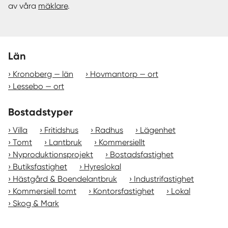
av våra
mäklare
.
Län
Kronoberg — län
Hovmantorp — ort
Lessebo — ort
Bostadstyper
Villa
Fritidshus
Radhus
Lägenhet
Tomt
Lantbruk
Kommersiellt
Nyproduktionsprojekt
Bostadsfastighet
Butiksfastighet
Hyreslokal
Hästgård & Boendelantbruk
Industrifastighet
Kommersiell tomt
Kontorsfastighet
Lokal
Skog & Mark