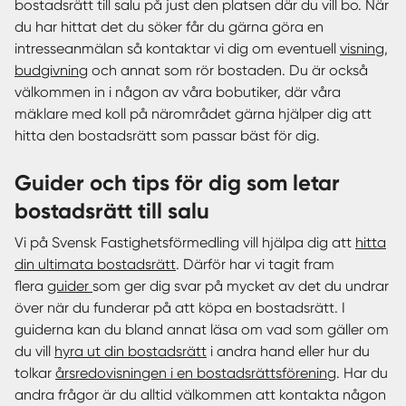
bostadsrätt till salu på just den platsen där du vill bo. När
du har hittat det du söker får du gärna göra en
intresseanmälan så kontaktar vi dig om eventuell
visning
,
budgivning
och annat som rör bostaden. Du är också
välkommen in i någon av våra bobutiker, där våra
mäklare med koll på närområdet gärna hjälper dig att
hitta den bostadsrätt som passar bäst för dig.
Guider och tips för dig som letar
bostadsrätt till salu
Vi på Svensk Fastighetsförmedling vill hjälpa dig att
hitta
din ultimata bostadsrätt
. Därför har vi tagit fram
flera
guider
som ger dig svar på mycket av det du undrar
över när du funderar på att köpa en bostadsrätt. I
guiderna kan du bland annat läsa om vad som gäller om
du vill
hyra ut din bostadsrätt
i andra hand eller hur du
tolkar
årsredovisningen i en bostadsrättsförening
. Har du
andra frågor är du alltid välkommen att kontakta någon