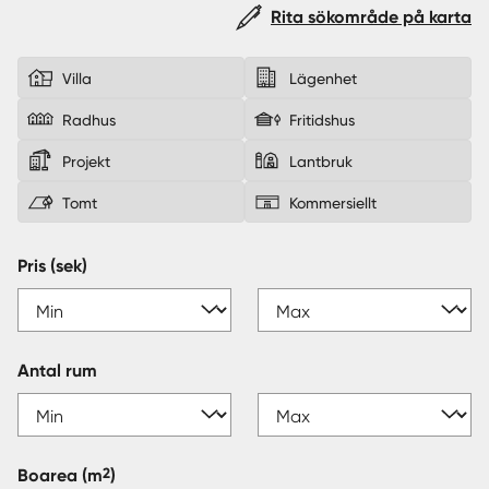
Rita sökområde på karta
Sverige
|
Spanien
Villa
Lägenhet
Radhus
Fritidshus
Projekt
Lantbruk
Tomt
Kommersiellt
Pris (sek)
Antal rum
2
Boarea
(m
)