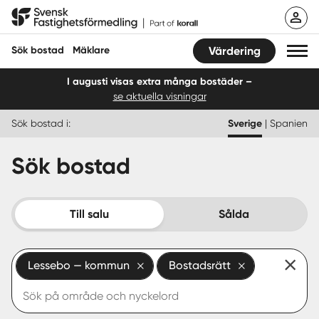
Hoppa
Svensk Fastighetsförmedling
till
innehåll
Sök bostad
Mäklare
Värdering
I augusti visas extra många bostäder –
se aktuella visningar
Sök bostad
Sök bostad i:
Sverige
|
Spanien
Hitta mäklare
Sök bostad
Sälja
Köpa
Till salu
Sålda
Guider
Lessebo — kommun
Bostadsrätt
Start
Logga in