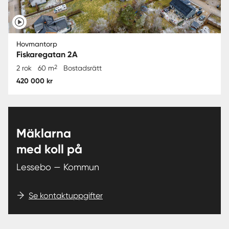
Hovmantorp
Fiskaregatan 2A
2
2 rok
60 m
Bostadsrätt
420 000 kr
Mäklarna
med koll på
Lessebo — Kommun
Se kontaktuppgifter