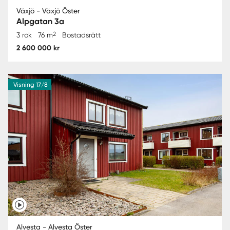
Växjö - Växjö Öster
Alpgatan 3a
2
3 rok
76 m
Bostadsrätt
2 600 000 kr
Visning 17/8
Alvesta - Alvesta Öster