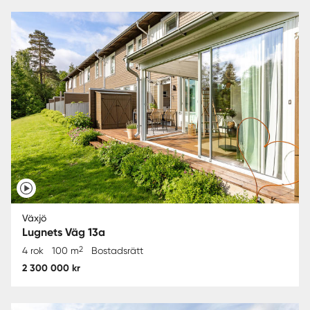
Växjö
Lugnets Väg 13a
2
4 rok
100 m
Bostadsrätt
2 300 000 kr