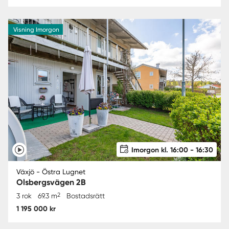
Visning Imorgon
Imorgon kl. 16:00 - 16:30
Växjö - Östra Lugnet
Olsbergsvägen 2B
2
3 rok
69.3 m
Bostadsrätt
1 195 000 kr