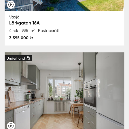
Växjö
Lärkgatan 16A
2
4 rok
99.5 m
Bostadsrätt
3 595 000 kr
Underhand