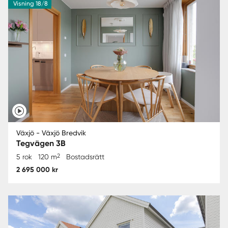
Visning 18/8
Växjö - Växjö Bredvik
Tegvägen 3B
2
5 rok
120 m
Bostadsrätt
2 695 000 kr