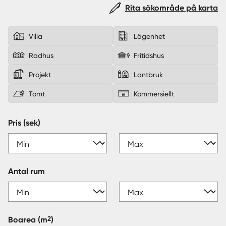
Rita sökområde på karta
Sverige
|
Spanien
Villa
Lägenhet
Radhus
Fritidshus
Projekt
Lantbruk
Tomt
Kommersiellt
Pris (sek)
Antal rum
2
Boarea
(m
)