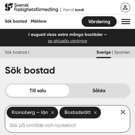
Hoppa
Svensk Fastighetsförmedling
till
innehåll
Sök bostad
Mäklare
Värdering
I augusti visas extra många bostäder –
se aktuella visningar
Sök bostad
Sök bostad i:
Sverige
|
Spanien
Hitta mäklare
Sök bostad
Sälja
Köpa
Till salu
Sålda
Guider
Kronoberg — län
Bostadsrätt
Start
Logga in