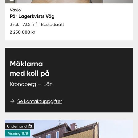
Växjö
Pär Lagerkvists Väg
2
3 rok
73.5 m
Bostadsrätt
2 250 000 kr
Mäklarna
med koll på
Kronoberg — Län
Se kontaktuppgifter
Underhand
Visning 11/8