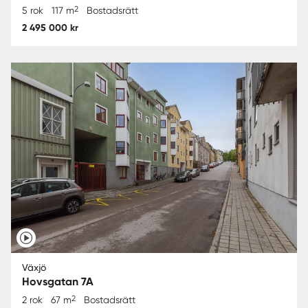
2
5 rok
117 m
Bostadsrätt
2 495 000 kr
Växjö
Hovsgatan 7A
2
2 rok
67 m
Bostadsrätt