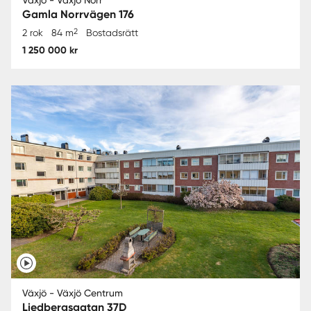
Växjö - Växjö Norr
Gamla Norrvägen 176
2
2 rok
84 m
Bostadsrätt
1 250 000 kr
Växjö - Växjö Centrum
Liedbergsgatan 37D