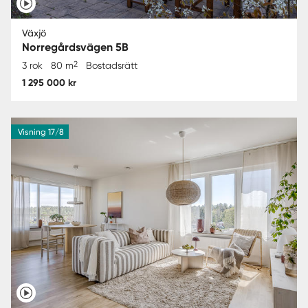
Växjö
Norregårdsvägen 5B
2
3 rok
80 m
Bostadsrätt
1 295 000 kr
Visning 17/8