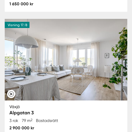
1 650 000 kr
Visning 17/8
Växjö
Alpgatan 3
2
3 rok
79 m
Bostadsrätt
2 900 000 kr