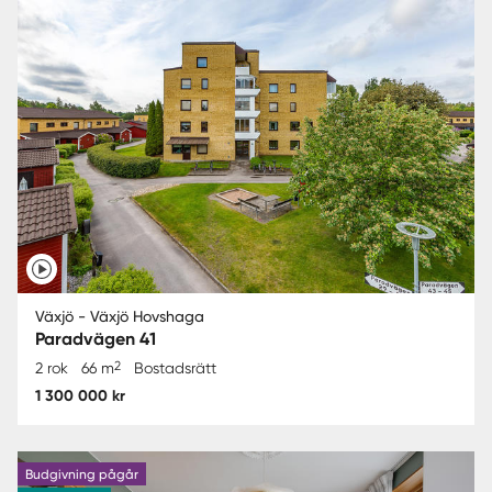
Växjö - Växjö Hovshaga
Paradvägen 41
2
2 rok
66 m
Bostadsrätt
1 300 000 kr
Budgivning pågår