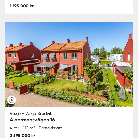
1 195 000 kr
Växjö - Växjö Bredvik
Åldermansvägen 16
2
4 rok
112 m
Bostadsrätt
2 595 000 kr