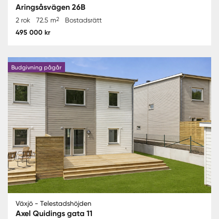
Aringsåsvägen 26B
2
2 rok
72.5 m
Bostadsrätt
495 000 kr
Budgivning pågår
Växjö - Telestadshöjden
Axel Quidings gata 11