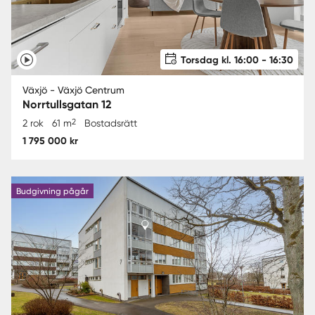
Torsdag kl. 16:00 - 16:30
Växjö - Växjö Centrum
Norrtullsgatan 12
2
2 rok
61 m
Bostadsrätt
1 795 000 kr
Budgivning pågår