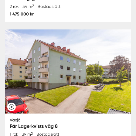
2
2 rok
54 m
Bostadsrätt
1 475 000 kr
Växjö
Pär Lagerkvists väg 8
2
1 rok
39 m
Bostadsrätt