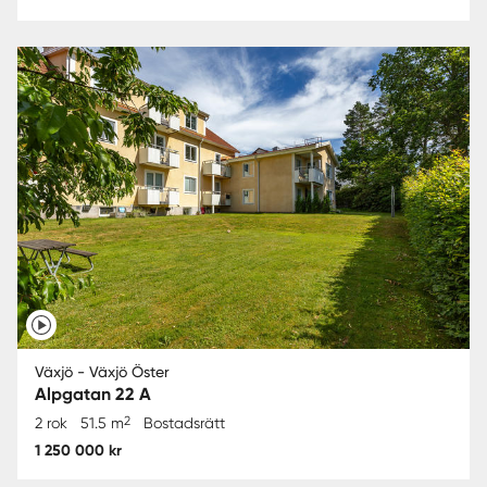
Växjö - Växjö Öster
Alpgatan 22 A
2
2 rok
51.5 m
Bostadsrätt
1 250 000 kr