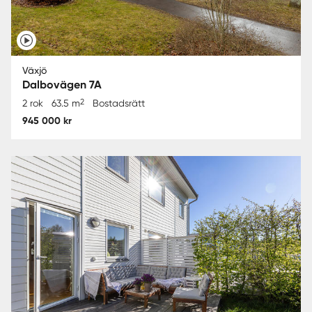
Växjö
Dalbovägen 7A
2
2 rok
63.5 m
Bostadsrätt
945 000 kr