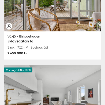
Växjö - Biskopshagen
Eklövsgatan 16
2
3 rok
77.2 m
Bostadsrätt
2 650 000 kr
Visning 13/8 & 18/8