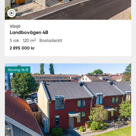
Växjö
Landbovägen 4B
2
5 rok
120 m
Bostadsrätt
2 895 000 kr
Visning 16/8