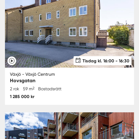
Tisdag kl. 16:00 - 16:30
Växjö - Växjö Centrum
Hovsgatan
2
2 rok
59 m
Bostadsrätt
1 285 000 kr