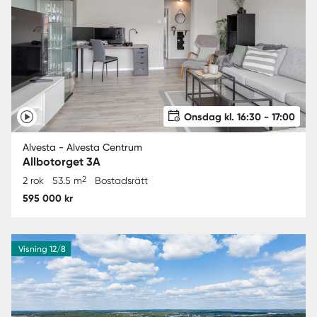
Onsdag kl. 16:30 - 17:00
Alvesta - Alvesta Centrum
Allbotorget 3A
2
2 rok
53.5 m
Bostadsrätt
595 000 kr
Visning 12/8