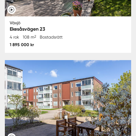
Växjö
Ekesåsvägen 23
2
4 rok
108 m
Bostadsrätt
1 895 000 kr