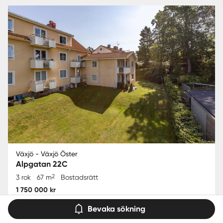
Växjö - Växjö Öster
Alpgatan 22C
2
3 rok
67 m
Bostadsrätt
1 750 000 kr
Bevaka sökning