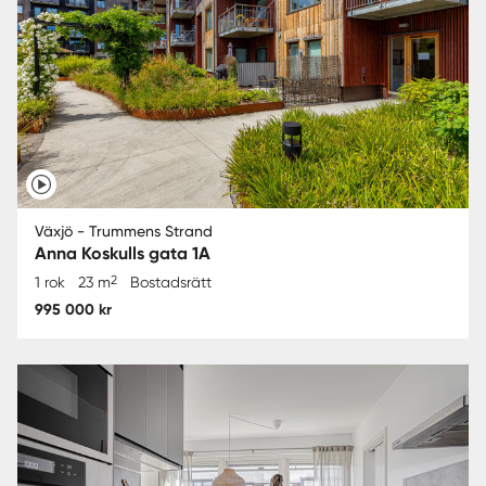
Växjö - Trummens Strand
Anna Koskulls gata 1A
2
1 rok
23 m
Bostadsrätt
995 000 kr