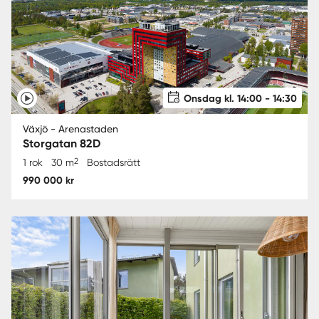
Onsdag kl. 14:00 - 14:30
Växjö - Arenastaden
Storgatan 82D
2
1 rok
30 m
Bostadsrätt
990 000 kr