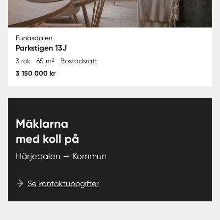
Funäsdalen
Parkstigen 13J
2
3 rok
65 m
Bostadsrätt
3 150 000 kr
Mäklarna
med koll på
Härjedalen — Kommun
Se kontaktuppgifter