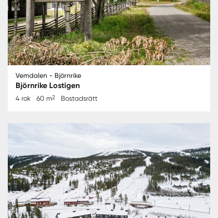
Vemdalen - Björnrike
Björnrike Lostigen
2
4 rok
60 m
Bostadsrätt