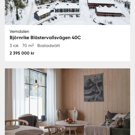
Vemdalen
Björnrike Blästervallsvägen 40C
2
3 rok
70 m
Bostadsrätt
2 395 000 kr