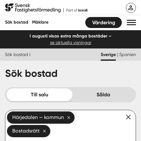
Hoppa
Svensk Fastighetsförmedling
till
innehåll
Sök bostad
Mäklare
Värdering
I augusti visas extra många bostäder –
se aktuella visningar
Sök bostad
Sök bostad i:
Sverige
|
Spanien
Hitta mäklare
Sök bostad
Sälja
Köpa
Till salu
Sålda
Guider
Härjedalen — kommun
Start
Bostadsrätt
Logga in