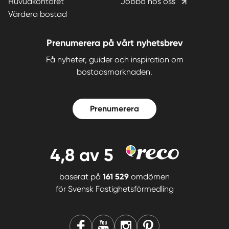
Huvudkontoret
Jobba hos oss
Värdera bostad
Prenumerera på vårt nyhetsbrev
Få nyheter, guider och inspiration om
bostadsmarknaden.
Prenumerera
4,8
av 5
baserat på
161 529
omdömen
för
Svensk Fastighetsförmedling