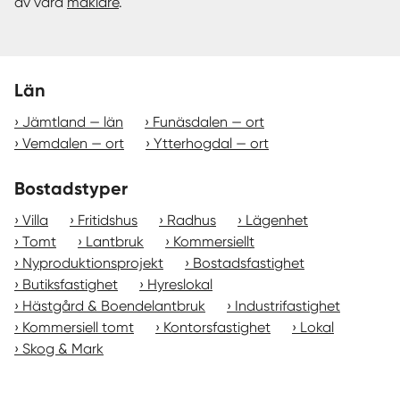
av våra
mäklare
.
Län
Jämtland — län
Funäsdalen — ort
Vemdalen — ort
Ytterhogdal — ort
Bostadstyper
Villa
Fritidshus
Radhus
Lägenhet
Tomt
Lantbruk
Kommersiellt
Nyproduktionsprojekt
Bostadsfastighet
Butiksfastighet
Hyreslokal
Hästgård & Boendelantbruk
Industrifastighet
Kommersiell tomt
Kontorsfastighet
Lokal
Skog & Mark