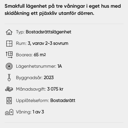
Smakfull lägenhet på tre våningar i eget hus med
skidåkning ett pjäxkliv utanför dörren.
Typ:
Bostadsrättslägenhet
Rum:
3, varav 2-3 sovrum
Boarea:
65 m
2
Lägenhetsnummer:
1A
Byggnadsår:
2023
Månadsavgift:
3 075 kr
Upplåtelseform:
Bostadsrätt
Våning:
1 av 3