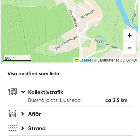
+
−
200 m
Leaflet
|
© Lantmäteriet CC BY 4.0
Visa avstånd som lista:
Kollektivtrafik
Busshållplats: Ljusnedal
ca 3,5 km
Affär
Strand