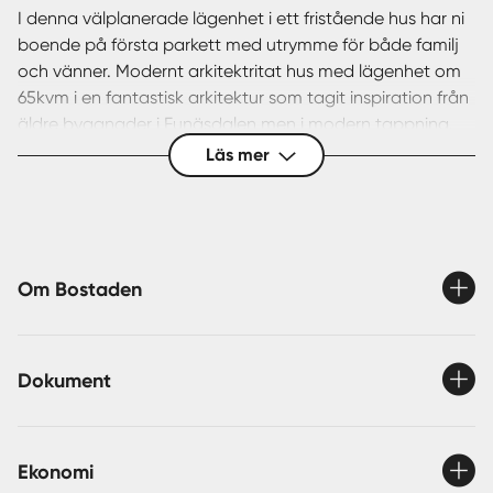
I denna välplanerade lägenhet i ett fristående hus har ni
boende på första parkett med utrymme för både familj
och vänner. Modernt arkitektritat hus med lägenhet om
65kvm i en fantastisk arkitektur som tagit inspiration från
äldre byggnader i Funäsdalen men i modern tappning.
Toppmodernt boende där fjället och den storslagna
Läs mer
naturen genomsyrar materialvalen. Med Funäsdalens
skidanläggning framför sig och den härjedalska urskogen
i ryggen ligger fjällbyn Ljungvind. Här är utsikten milsvid
och ett pjäxkliv utanför dörren finns ett av Skandinaviens
största skidområden med både alpin- och längdåkning.
Om Bostaden
* Ski in ski out
* Nyskick
Dokument
* Hög standard på materialval
* Fristående hus
* Goda uthyrningsmöjligheter
Ekonomi