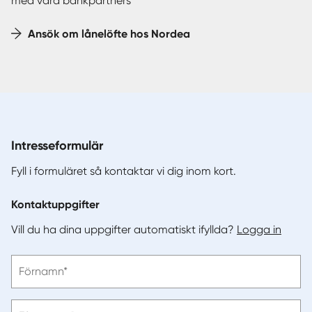
med våra bankpartners
Ansök om lånelöfte hos Nordea
Intresseformulär
Fyll i formuläret så kontaktar vi dig inom kort.
Kontaktuppgifter
Vill du ha dina uppgifter automatiskt ifyllda?
Logga in
Vänligen
Förnamn*
ange
förnamn
Vänligen