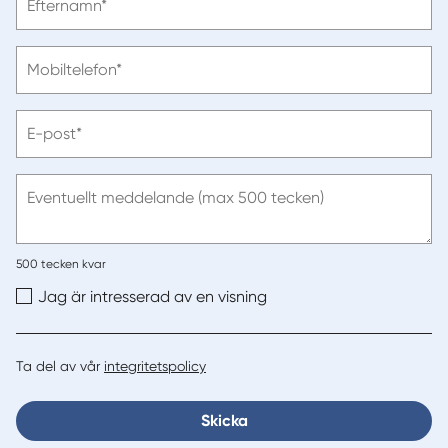
Efternamn*
ange
efternamn
Vänligen
Mobiltelefon*
ange
telefonnummer
Vänligen
E-post*
ange
e-
post
Eventuellt meddelande (max 500 tecken)
500
tecken kvar
Jag är intresserad av en visning
Ta del av vår
integritetspolicy
Skicka