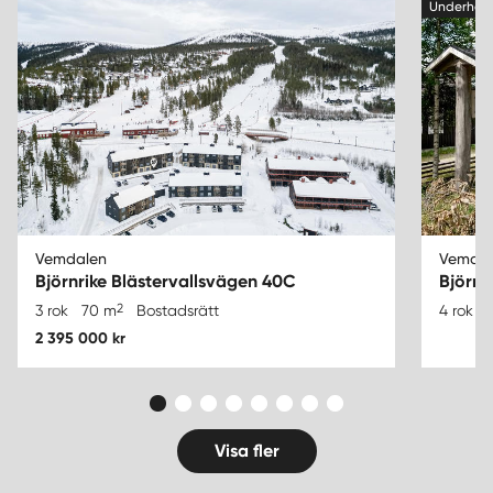
Underhan
Vemdalen
Vemdale
Björnrike Blästervallsvägen 40C
Björnr
2
3 rok
70 m
Bostadsrätt
4 rok
2 395 000 kr
Visa fler