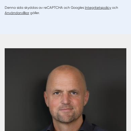
Denna sida skyddas av reCAPTCHA och Googles
Integritetspolicy
och
Användarvillkor
gäller.