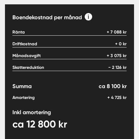
Boendekostnad per månad
Ränta
+
7 088
kr
Driftkostnad
+
0
kr
Månadsavgift
+
3 075
kr
Skattereduktion
−
2 126
kr
Summa
ca
8 100
kr
Amortering
+
4 725
kr
Inkl amortering
ca
12 800
kr