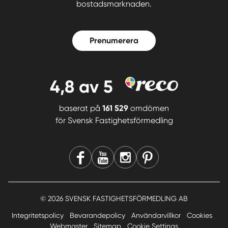
bostadsmarknaden.
Prenumerera
4,8
av 5
baserat på
161 529
omdömen
för
Svensk Fastighetsförmedling
© 2026 SVENSK FASTIGHETSFÖRMEDLING AB
Integritetspolicy
Bevarandepolicy
Användarvillkor
Cookies
Webmaster
Sitemap
Cookie Settings