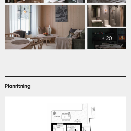
Visa
alla
+ 20
26
bilder
Planritning