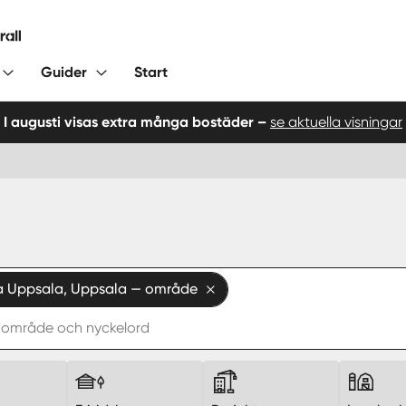
Guider
Start
I augusti visas extra många bostäder –
se aktuella visningar
 Uppsala, Uppsala — område