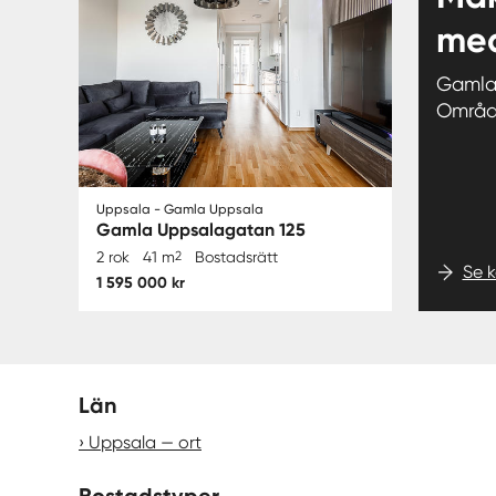
med
Gamla
Områ
Uppsala - Gamla Uppsala
Gamla Uppsalagatan 125
2 rok
41 m
2
Bostadsrätt
Se 
1 595 000 kr
Län
Uppsala — ort