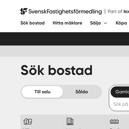
Hoppa
till
Svensk Fastighetsförmedling
innehåll
Sök bostad
Hitta mäklare
Sälja
Köpa
Sök bostad
Till salu
Sålda
Gamla