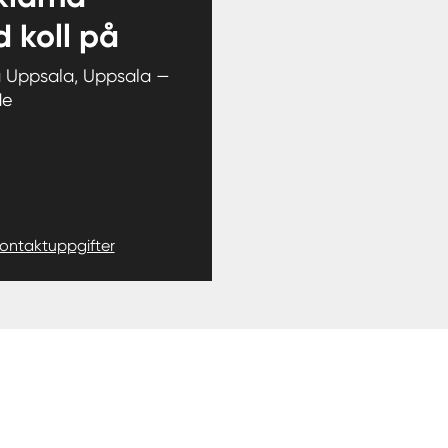
 koll på
 Uppsala, Uppsala —
de
kontaktuppgifter