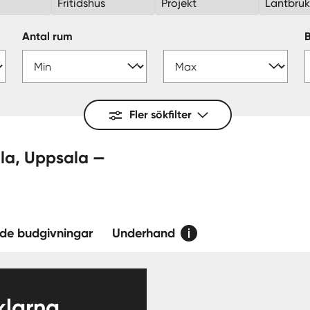
Fritidshus
Projekt
Lantbru
Antal rum
Fler sökfilter
de budgivningar
Underhand
larna