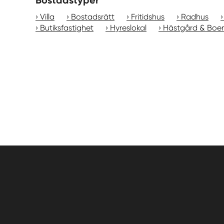
Bostadstyper
Villa
Bostadsrätt
Fritidshus
Radhus
Butiksfastighet
Hyreslokal
Hästgård & Boe