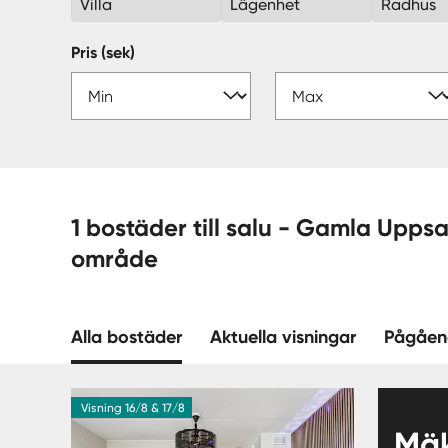
Villa
Lägenhet
Radhus
Pris (sek)
1 bostäder till salu - Gamla Uppsala, Uppsala —
område
Alla bostäder
Aktuella visningar
Pågåen
Visning 16/8 & 17/8
Mäk