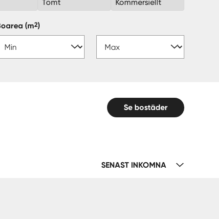
k
Tomt
Kommersiellt
2
Boarea
(m
)
Se bostäder
SENAST INKOMNA