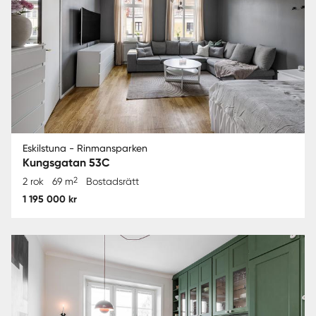
Eskilstuna - Rinmansparken
Kungsgatan 53C
2
2 rok
69 m
Bostadsrätt
1 195 000 kr