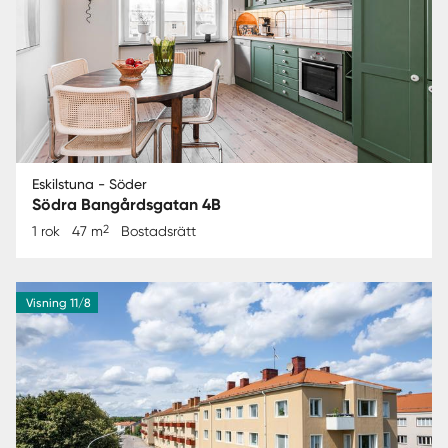
Eskilstuna - Söder
Södra Bangårdsgatan 4B
2
1 rok
47 m
Bostadsrätt
Visning 11/8