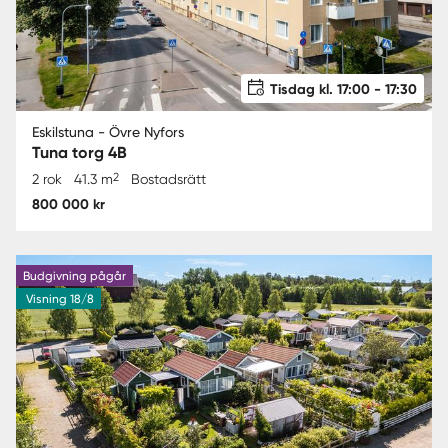
Tisdag kl. 17:00 - 17:30
Eskilstuna - Övre Nyfors
Tuna torg 4B
2
2 rok
41.3 m
Bostadsrätt
800 000 kr
Budgivning pågår
Visning 18/8