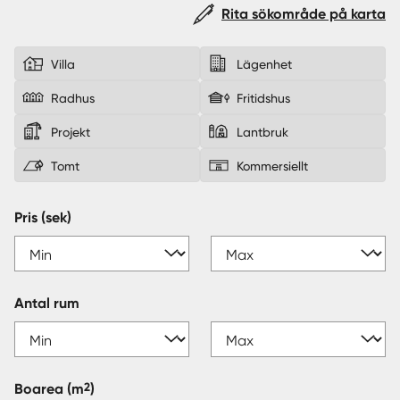
Rita sökområde på karta
Sverige
|
Spanien
Villa
Lägenhet
Radhus
Fritidshus
Projekt
Lantbruk
Tomt
Kommersiellt
Pris (sek)
Antal rum
2
Boarea
(m
)