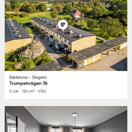
Eskilstuna - Slagsta
Trumpetvägen 76
2
5 rok
124 m
Villa