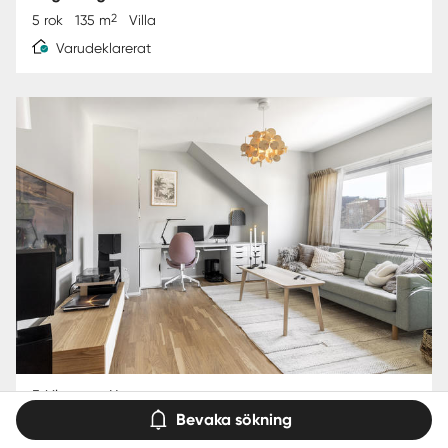
2
5 rok
135 m
Villa
Varudeklarerat
Eskilstuna - Norr
Heljestrandsgatan 9B
Bevaka sökning
2
2 rok
53 m
Bostadsrätt