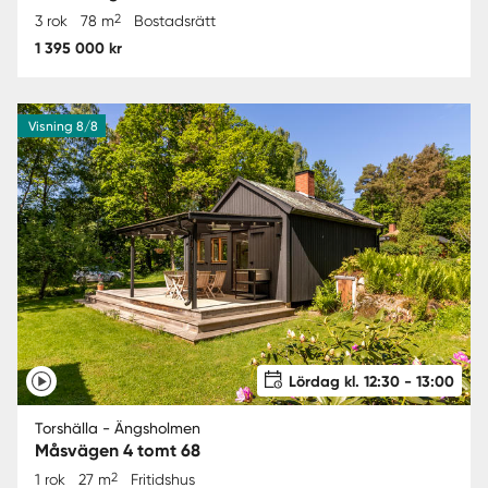
2
3 rok
78 m
Bostadsrätt
1 395 000 kr
Visning 8/8
Lördag kl. 12:30 - 13:00
Torshälla - Ängsholmen
Måsvägen 4 tomt 68
2
1 rok
27 m
Fritidshus