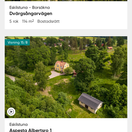
Eskilstuna - Borsökna
Dvärgsångarvägen
2
5 rok
114 m
Bostadsrätt
Visning 15/8
Eskilstuna
Aspesta Albertsro 1