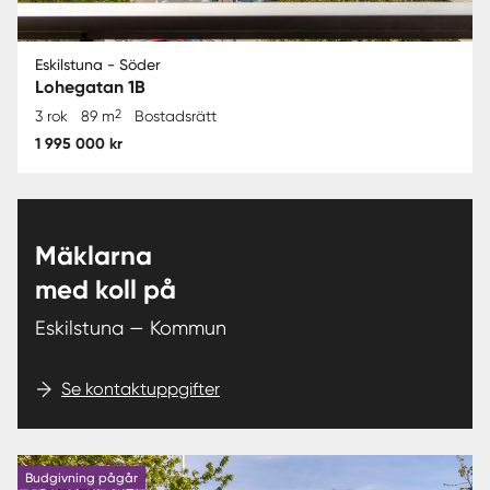
Eskilstuna - Söder
Lohegatan 1B
2
3 rok
89 m
Bostadsrätt
1 995 000 kr
Mäklarna
med koll på
Eskilstuna — Kommun
Se kontaktuppgifter
Budgivning pågår