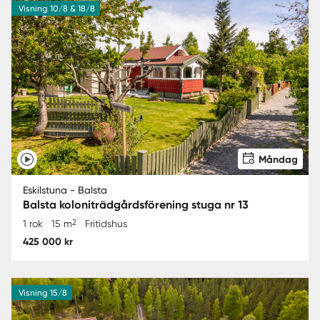
Visning 10/8 & 18/8
Måndag
Eskilstuna - Balsta
Balsta koloniträdgårdsförening stuga nr 13
2
1 rok
15 m
Fritidshus
425 000 kr
Visning 15/8