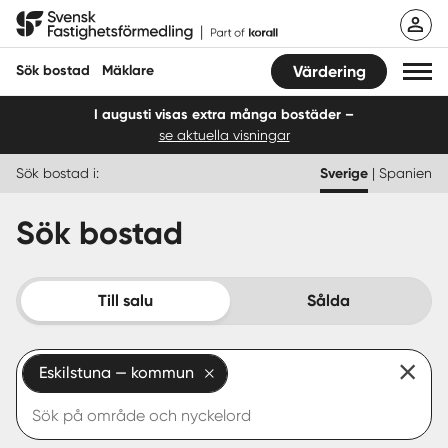
Hoppa
Svensk Fastighetsförmedling
till
innehåll
Sök bostad
Mäklare
Värdering
I augusti visas extra många bostäder –
se aktuella visningar
Sök bostad
Sök bostad i:
Sverige
|
Spanien
Hitta mäklare
Sök bostad
Sälja
Köpa
Till salu
Sålda
Guider
Eskilstuna — kommun
Start
Logga in