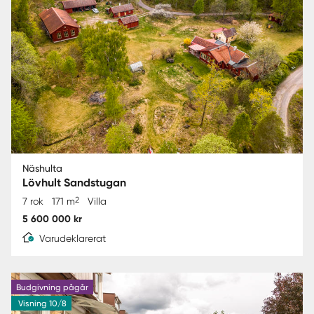
Näshulta
Lövhult Sandstugan
2
7 rok
171 m
Villa
5 600 000 kr
Varudeklarerat
Budgivning pågår
Visning 10/8