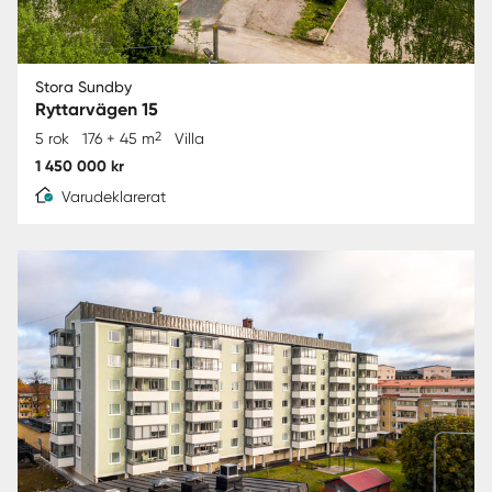
Stora Sundby
Ryttarvägen 15
2
5 rok
176 + 45 m
Villa
1 450 000 kr
Varudeklarerat