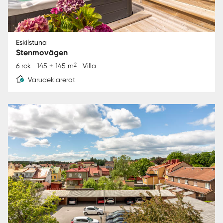
Eskilstuna
Stenmovägen
2
6 rok
145 + 145 m
Villa
Varudeklarerat