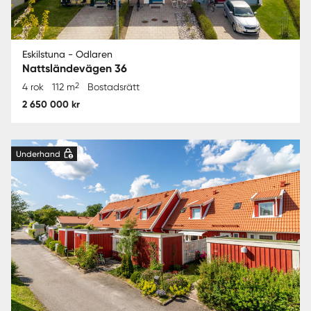
Eskilstuna - Odlaren
Nattsländevägen 36
2
4 rok
112 m
Bostadsrätt
2 650 000 kr
Underhand