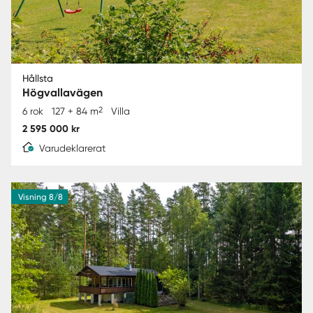
Hållsta
Högvallavägen
2
6 rok
127 + 84 m
Villa
2 595 000 kr
Varudeklarerat
Visning 8/8