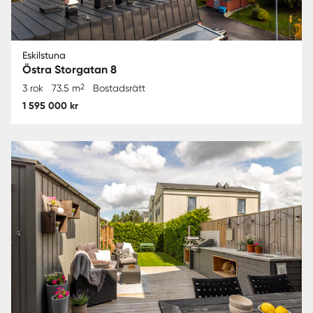
Eskilstuna
Östra Storgatan 8
2
3 rok
73.5 m
Bostadsrätt
1 595 000 kr