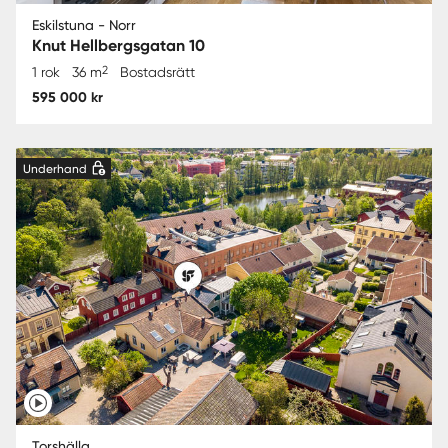
Eskilstuna - Norr
Knut Hellbergsgatan 10
2
1 rok
36 m
Bostadsrätt
595 000 kr
Underhand
Torshälla