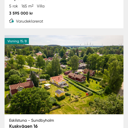
2
5 rok
165 m
Villa
3 595 000 kr
Varudeklarerat
Visning 15/8
Eskilstuna - Sundbyholm
Kuskvägen 16