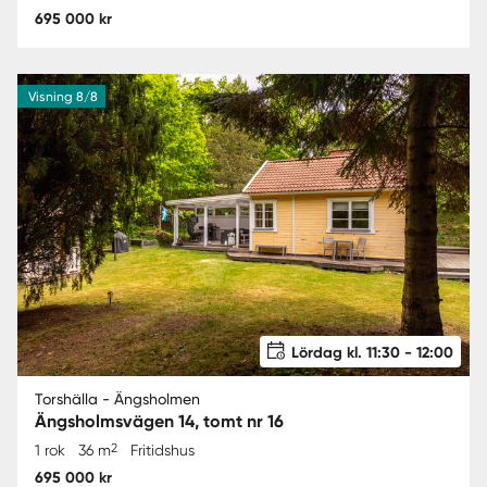
695 000 kr
Visning 8/8
Lördag kl. 11:30 - 12:00
Torshälla - Ängsholmen
Ängsholmsvägen 14, tomt nr 16
2
1 rok
36 m
Fritidshus
695 000 kr