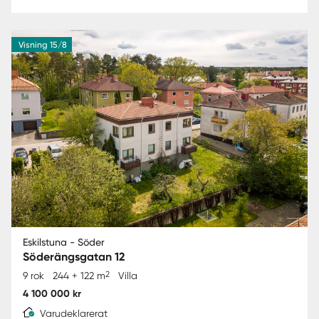
Visning 15/8
Eskilstuna - Söder
Söderängsgatan 12
2
9 rok
244 + 122 m
Villa
4 100 000 kr
Varudeklarerat