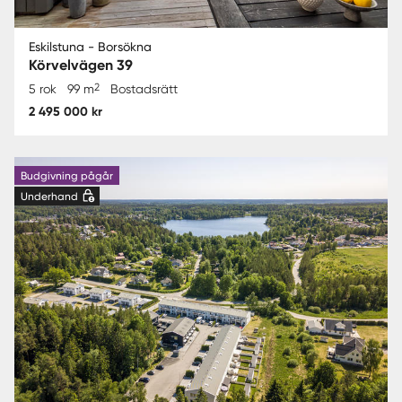
Eskilstuna - Borsökna
Körvelvägen 39
2
5 rok
99 m
Bostadsrätt
2 495 000 kr
Budgivning pågår
Underhand