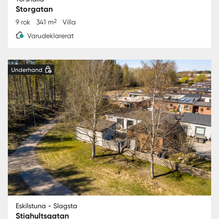
Storgatan
2
9 rok
341 m
Villa
Varudeklarerat
Underhand
Eskilstuna - Slagsta
Stighultsgatan