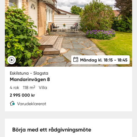
Måndag kl. 18:15 - 18:45
Eskilstuna - Slagsta
Mandarinvägen 8
2
4 rok
118 m
Villa
2 995 000 kr
Varudeklarerat
Börja med ett rådgivningsmöte