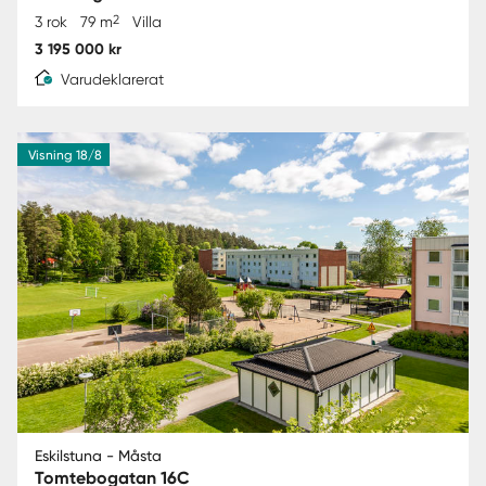
2
3 rok
79 m
Villa
3 195 000 kr
Varudeklarerat
Visning 18/8
Eskilstuna - Måsta
Tomtebogatan 16C