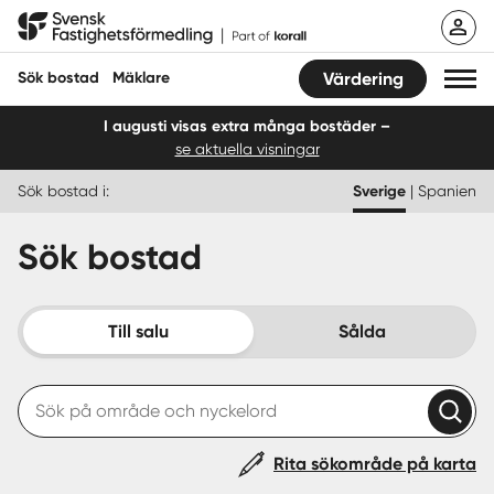
Hoppa
Svensk Fastighetsförmedling
till
innehåll
Sök bostad
Mäklare
Värdering
I augusti visas extra många bostäder –
se aktuella visningar
Sök bostad
Sök bostad i:
Sverige
|
Spanien
Hitta mäklare
Sök bostad
Sälja
Köpa
Till salu
Sålda
Guider
Start
Rita sökområde på karta
Logga in