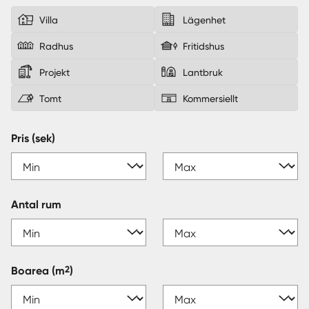
Villa
Lägenhet
Sverige
|
Spanien
Radhus
Fritidshus
Projekt
Lantbruk
Tomt
Kommersiellt
Pris (sek)
Antal rum
2
Boarea
(m
)