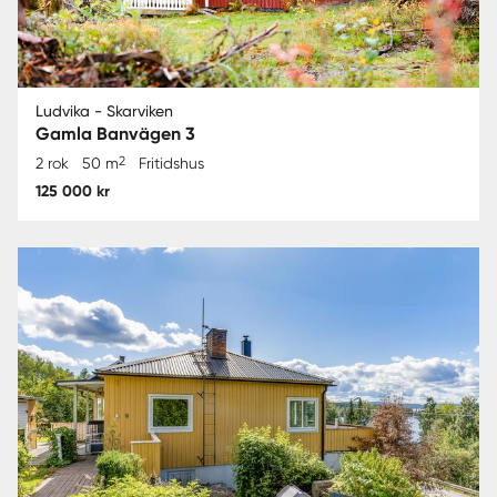
Ludvika - Skarviken
Gamla Banvägen 3
2
2 rok
50 m
Fritidshus
125 000 kr