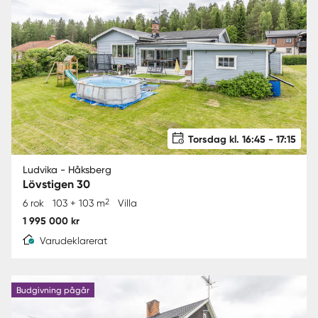
Torsdag kl. 16:45 - 17:15
Ludvika - Håksberg
Lövstigen 30
2
6 rok
103 + 103 m
Villa
1 995 000 kr
Varudeklarerat
Budgivning pågår