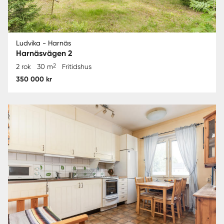
Ludvika - Harnäs
Harnäsvägen 2
2
2 rok
30 m
Fritidshus
350 000 kr