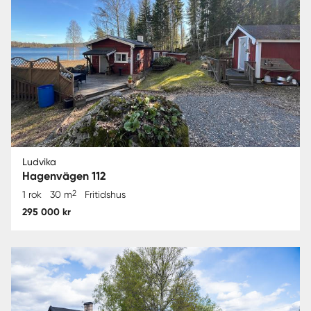
Ludvika
Hagenvägen 112
2
1 rok
30 m
Fritidshus
295 000 kr