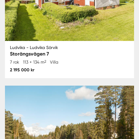
Ludvika - Ludvika Sörvik
Storängsvägen 7
2
7 rok
113 + 134 m
Villa
2 195 000 kr