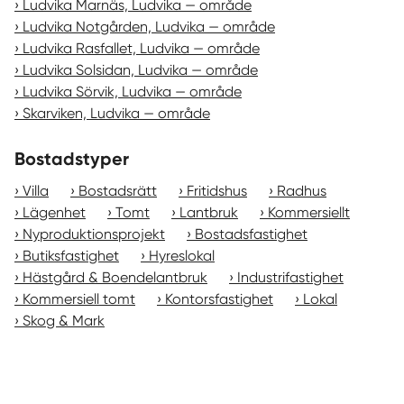
Ludvika Marnäs, Ludvika — område
Ludvika Notgården, Ludvika — område
Ludvika Rasfallet, Ludvika — område
Ludvika Solsidan, Ludvika — område
Ludvika Sörvik, Ludvika — område
Skarviken, Ludvika — område
Bostadstyper
Villa
Bostadsrätt
Fritidshus
Radhus
Lägenhet
Tomt
Lantbruk
Kommersiellt
Nyproduktionsprojekt
Bostadsfastighet
Butiksfastighet
Hyreslokal
Hästgård & Boendelantbruk
Industrifastighet
Kommersiell tomt
Kontorsfastighet
Lokal
Skog & Mark