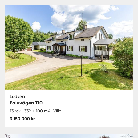
Ludvika
Faluvägen 170
2
13 rok
332 + 100 m
Villa
3 150 000 kr