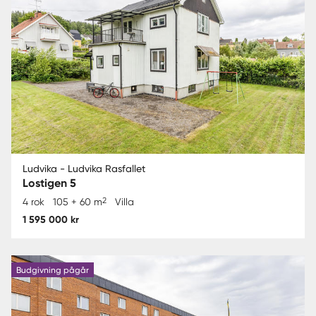
Ludvika - Ludvika Rasfallet
Lostigen 5
2
4 rok
105 + 60 m
Villa
1 595 000 kr
Budgivning pågår