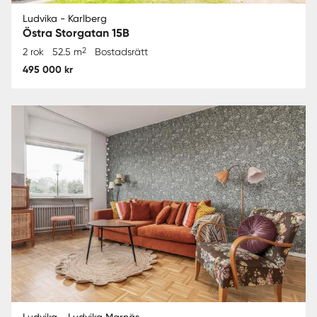
Ludvika - Karlberg
Östra Storgatan 15B
2
2 rok
52.5 m
Bostadsrätt
495 000 kr
Ludvika - Ludvika Marnäs