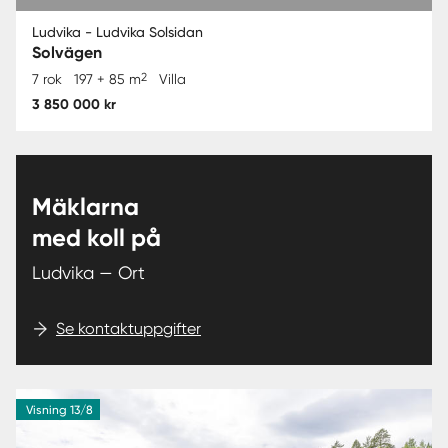
Ludvika - Ludvika Solsidan
Solvägen
2
7 rok
197 + 85 m
Villa
3 850 000 kr
Mäklarna
med koll på
Ludvika — Ort
Se kontaktuppgifter
Visning 13/8