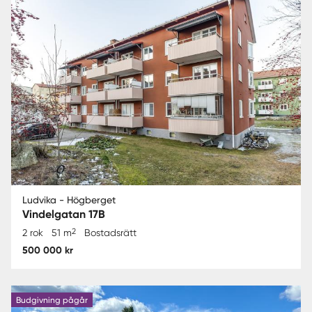
Ludvika - Högberget
Vindelgatan 17B
2
2 rok
51 m
Bostadsrätt
500 000 kr
Budgivning pågår