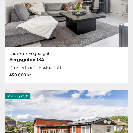
Ludvika - Högberget
Bergsgatan 18A
2
2 rok
41.3 m
Bostadsrätt
450 000 kr
Visning 23/8