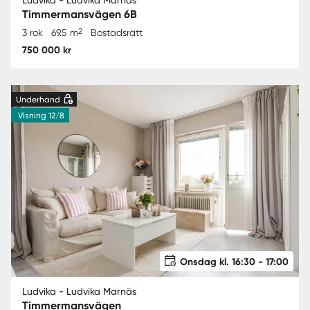
Timmermansvägen 6B
2
3 rok
69.5 m
Bostadsrätt
750 000 kr
Underhand
Visning 12/8
Onsdag kl. 16:30 - 17:00
Ludvika - Ludvika Marnäs
Timmermansvägen