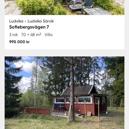
Ludvika - Ludvika Sörvik
Sofiebergsvägen 7
2
3 rok
70 + 68 m
Villa
995 000 kr