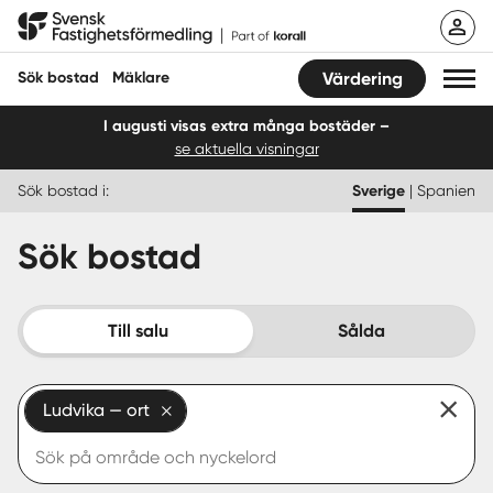
Hoppa
Svensk Fastighetsförmedling
till
innehåll
Sök bostad
Mäklare
Värdering
I augusti visas extra många bostäder –
se aktuella visningar
Sök bostad
Sök bostad i:
Sverige
|
Spanien
Hitta mäklare
Sök bostad
Sälja
Köpa
Till salu
Sålda
Guider
Ludvika — ort
Start
Logga in