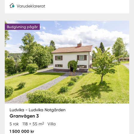
Varudeklarerat
Budgivning pågår
Ludvika - Ludvika Notgården
Granvägen 3
2
5 rok
118 + 55 m
Villa
1 500 000 kr