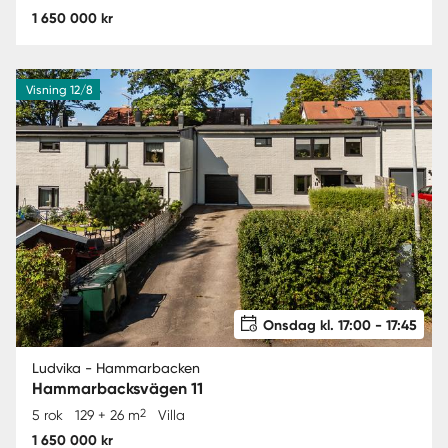
1 650 000 kr
Visning 12/8
Onsdag kl. 17:00 - 17:45
Ludvika - Hammarbacken
Hammarbacksvägen 11
2
5 rok
129 + 26 m
Villa
1 650 000 kr