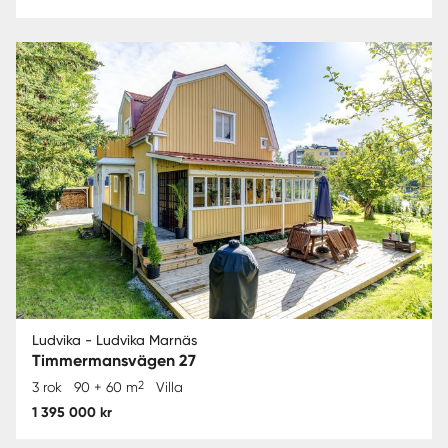
Ludvika - Ludvika Marnäs
Timmermansvägen 27
2
3 rok
90 + 60 m
Villa
1 395 000 kr