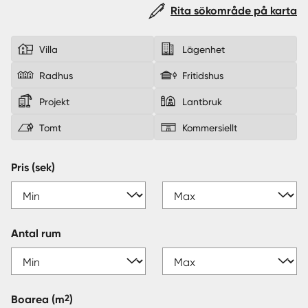
Rita sökområde på karta
Sverige
|
Spanien
Villa
Lägenhet
Radhus
Fritidshus
Projekt
Lantbruk
Tomt
Kommersiellt
Pris (sek)
Antal rum
2
Boarea
(m
)