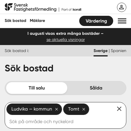
Hoppa
Svensk Fastighetsförmedling
till
innehåll
Sök bostad
Mäklare
Värdering
I augusti visas extra många bostäder –
se aktuella visningar
Sök bostad
Sök bostad i:
Sverige
|
Spanien
Hitta mäklare
Sök bostad
Sälja
Köpa
Till salu
Sålda
Guider
Ludvika — kommun
Tomt
Start
Logga in