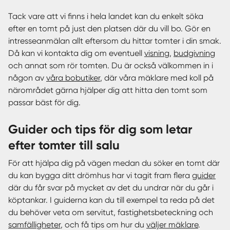
Tack vare att vi finns i hela landet kan du enkelt söka
efter en tomt på just den platsen där du vill bo. Gör en
intresseanmälan allt eftersom du hittar tomter i din smak.
Då kan vi kontakta dig om eventuell
visning
,
budgivning
och annat som rör tomten. Du är också välkommen in i
någon av
våra bobutiker
, där våra mäklare med koll på
närområdet gärna hjälper dig att hitta den tomt som
passar bäst för dig.
Guider och tips för dig som letar
efter tomter till salu
För att hjälpa dig på vägen medan du söker en tomt där
du kan bygga ditt drömhus har vi tagit fram flera
guider
där du får svar på mycket av det du undrar när du går i
köptankar. I guiderna kan du till exempel ta reda på det
du behöver veta om servitut, fastighetsbeteckning och
samfälligheter
, och få tips om hur du
väljer mäklare
.