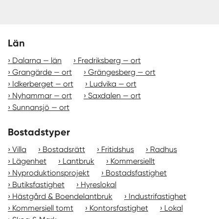
Län
Dalarna — län
Fredriksberg — ort
Grangärde — ort
Grängesberg — ort
Idkerberget — ort
Ludvika — ort
Nyhammar — ort
Saxdalen — ort
Sunnansjö — ort
Bostadstyper
Villa
Bostadsrätt
Fritidshus
Radhus
Lägenhet
Lantbruk
Kommersiellt
Nyproduktionsprojekt
Bostadsfastighet
Butiksfastighet
Hyreslokal
Hästgård & Boendelantbruk
Industrifastighet
Kommersiell tomt
Kontorsfastighet
Lokal