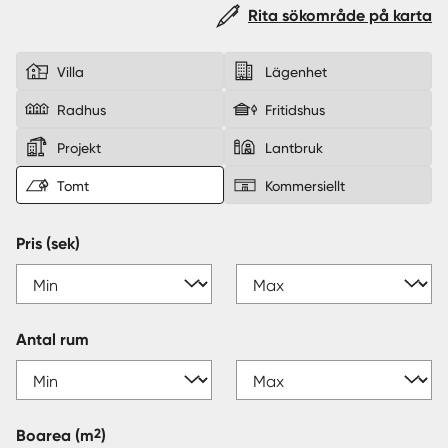
Rita sökområde på karta
Sverige
|
Spanien
Villa
Lägenhet
Radhus
Fritidshus
Projekt
Lantbruk
Tomt
Kommersiellt
Pris (sek)
Antal rum
2
Boarea
(m
)