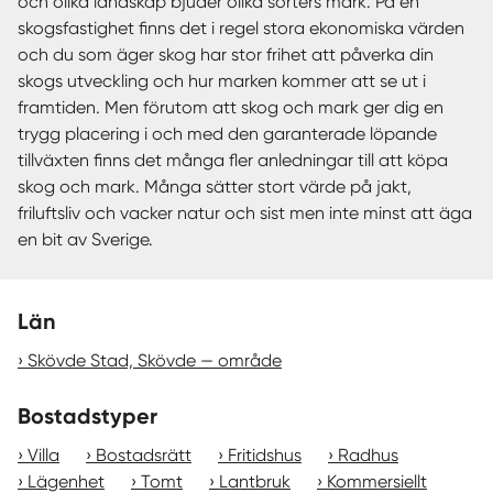
och olika landskap bjuder olika sorters mark. På en
skogsfastighet finns det i regel stora ekonomiska värden
och du som äger skog har stor frihet att påverka din
skogs utveckling och hur marken kommer att se ut i
framtiden. Men förutom att skog och mark ger dig en
trygg placering i och med den garanterade löpande
tillväxten finns det många fler anledningar till att köpa
skog och mark. Många sätter stort värde på jakt,
friluftsliv och vacker natur och sist men inte minst att äga
en bit av Sverige.
Län
Skövde Stad, Skövde — område
Bostadstyper
Villa
Bostadsrätt
Fritidshus
Radhus
Lägenhet
Tomt
Lantbruk
Kommersiellt