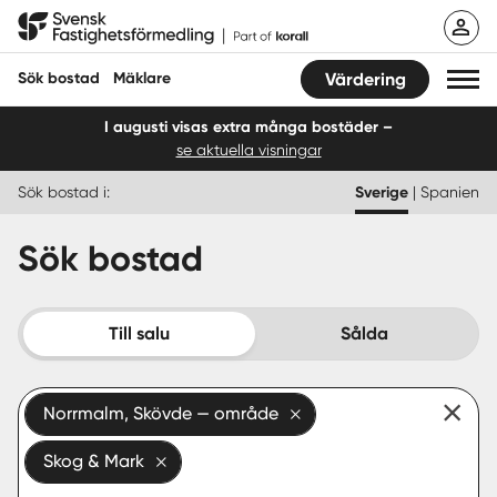
Hoppa
Svensk Fastighetsförmedling
till
innehåll
Sök bostad
Mäklare
Värdering
I augusti visas extra många bostäder –
se aktuella visningar
Sök bostad
Sök bostad i:
Sverige
|
Spanien
Hitta mäklare
Sök bostad
Sälja
Köpa
Till salu
Sålda
Guider
Norrmalm, Skövde — område
Start
Skog & Mark
Logga in