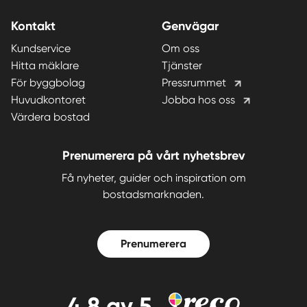
Kontakt
Genvägar
Kundservice
Om oss
Hitta mäklare
Tjänster
För byggbolag
Pressrummet
Huvudkontoret
Jobba hos oss
Värdera bostad
Prenumerera på vårt nyhetsbrev
Få nyheter, guider och inspiration om
bostadsmarknaden.
Prenumerera
4,8
av 5