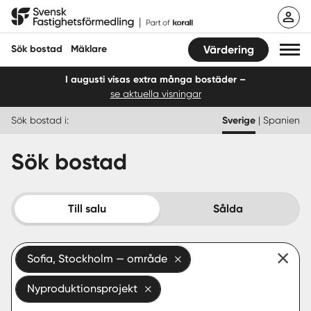
Hoppa
Svensk Fastighetsförmedling
till
innehåll
Sök bostad
Mäklare
Värdering
I augusti visas extra många bostäder –
se aktuella visningar
Sök bostad
Sök bostad i:
Sverige
|
Spanien
Hitta mäklare
Sök bostad
Sälja
Köpa
Till salu
Sålda
Guider
Sofia, Stockholm — område
Start
Nyproduktionsprojekt
Logga in