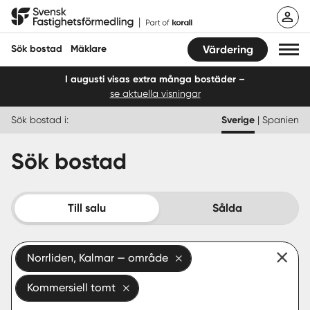
Hoppa
Svensk Fastighetsförmedling
till
innehåll
Sök bostad
Mäklare
Värdering
I augusti visas extra många bostäder –
se aktuella visningar
Sök bostad
Sök bostad i:
Sverige
|
Spanien
Hitta mäklare
Sök bostad
Sälja
Köpa
Till salu
Sålda
Guider
Norrliden, Kalmar — område
Start
Kommersiell tomt
Logga in