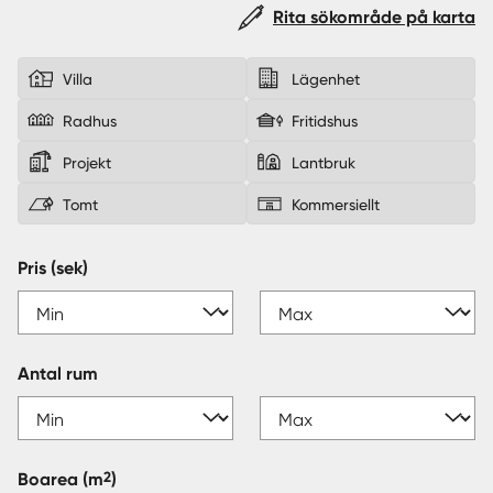
Rita sökområde på karta
Sverige
|
Spanien
Villa
Lägenhet
Radhus
Fritidshus
Projekt
Lantbruk
Tomt
Kommersiellt
Pris (sek)
Antal rum
2
Boarea
(m
)