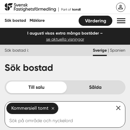
Hoppa
Svensk Fastighetsförmedling
till
innehåll
Sök bostad
Mäklare
Värdering
I augusti visas extra många bostäder –
se aktuella visningar
Sök bostad
Sök bostad i:
Sverige
|
Spanien
Hitta mäklare
Sök bostad
Sälja
Köpa
Till salu
Sålda
Guider
Kommersiell tomt
Start
Logga in