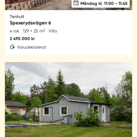
Måndag kl. 11:00 - 11:45
Tenhult
Spexerydsvägen 6
2
4 rok
129 + 25 m
Villa
2 495 000 kr
Varudeklarerat