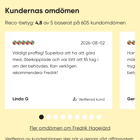
vare vårt stora kundregister.
Kundernas omdömen
Varmt välkomna att ringa mig! / Fredrik Hagejärd
Reco-betyg:
4,8
av 5 baserat på 605 kundomdömen
2026-08-02
Väldigt proffsig! Superbra att ha att göra
Han sk
med, återkopplade och var lätt att få tag i
mäklar
om det behövdes. Kan verkligen
trygga
rekommendera Fredrik!
betyg
Linda G
Gerd 
Verifierad kund
Fler omdömen om Fredrik Hagejärd
Verifiering av kundrelationen sker när vi genom vårt affärssystem