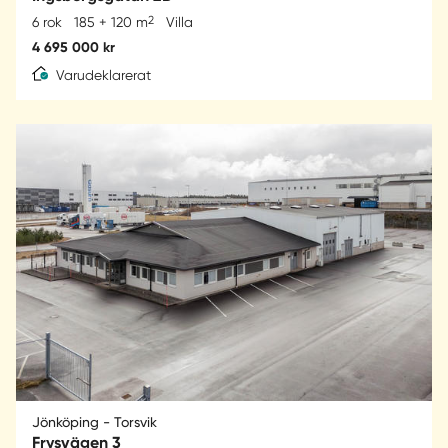
2
6 rok
185 + 120 m
Villa
4 695 000 kr
Varudeklarerat
Jönköping - Torsvik
Frysvägen 3