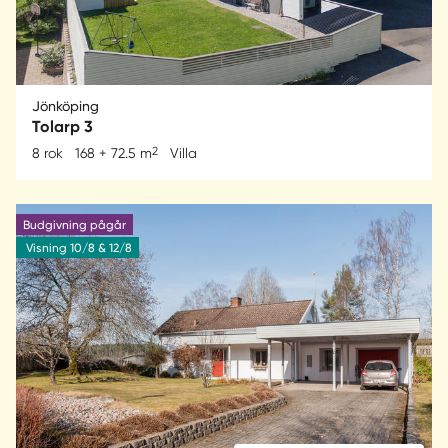
Jönköping
Tolarp 3
2
8 rok
168 + 72.5 m
Villa
Budgivning pågår
Visning 10/8 & 12/8