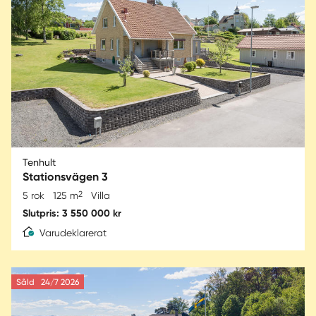
Tenhult
Stationsvägen 3
2
5 rok
125 m
Villa
Slutpris: 3 550 000 kr
Varudeklarerat
Såld
24/7 2026