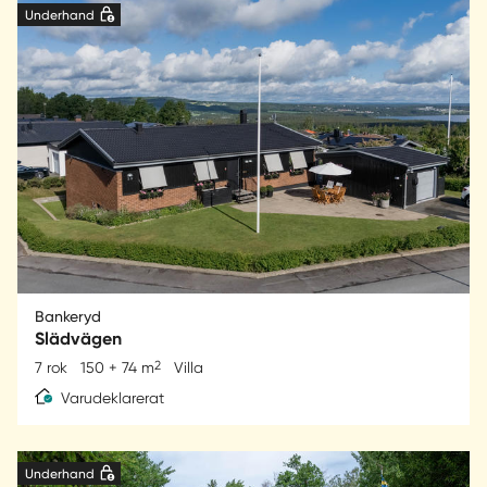
Underhand
Bankeryd
Slädvägen
2
7 rok
150 + 74 m
Villa
Varudeklarerat
Underhand