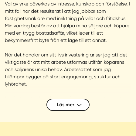
Val av yrke påverkas av intresse, kunskap och förståelse. I
mitt fall har det resulterat i att jag jobbar som
fastighetsmäklare med inriktning på villor och fritidshus.
Min vardag består av att hjälpa mina säljare och köpare
med en trygg bostadsaffär, vilket leder till ett
bekymmersfritt byte från ett läge till ett annat.
När det handlar om sitt livs investering anser jag att det
viktigaste är att mitt arbete utformas utifrån köparens
och säljarens unika behov. Arbetssättet som jag
tillämpar bygger på stort engagemang, struktur och
lyhördhet.
Mäklartjänsten består av att förmedla, men även i ett
Läs mer
tidigt stadium finnas till för att rådgiva/värdera din
bostad för att lättare kunna få en förstålse om vad du
äger. Desto tidigare kontakt du har med mig som
mäklare, desto bättre bollplank kan jag vara längs vägen
och er försäljning kommer få ännu fler spekulanter tack