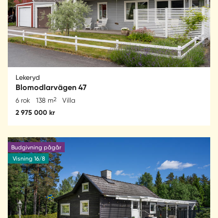
Lekeryd
Blomodlarvägen 47
2
6 rok
138 m
Villa
2 975 000 kr
Budgivning pågår
Visning 16/8