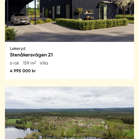
Lekeryd
Stenåkersvägen 21
2
6 rok
159 m
Villa
4 995 000 kr