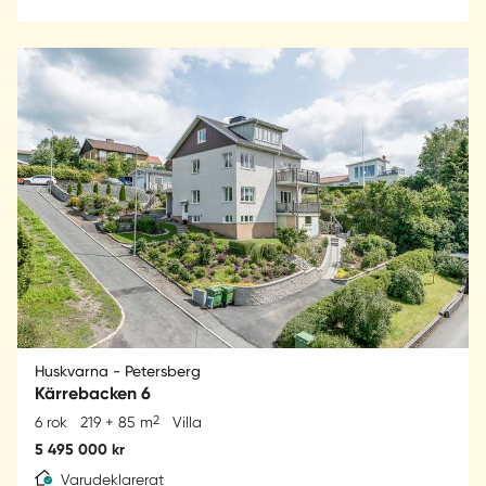
Huskvarna - Petersberg
Kärrebacken 6
2
6 rok
219 + 85 m
Villa
5 495 000 kr
Varudeklarerat