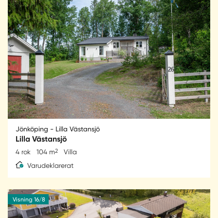
Jönköping - Lilla Västansjö
Lilla Västansjö
2
4 rok
104 m
Villa
Varudeklarerat
Visning 16/8