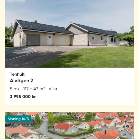
Tenhult
Alvägen 2
2
5 rok
117 + 43 m
Villa
3 995 000 kr
Visning 16/8