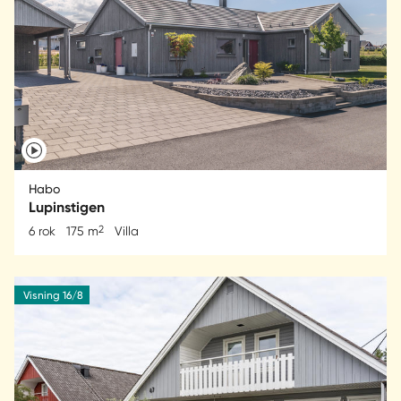
Habo
Lupinstigen
2
6 rok
175 m
Villa
Visning 16/8