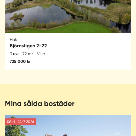
Hok
Björnstigen 2-22
2
3 rok
72 m
Villa
725 000 kr
Mina sålda bostäder
Såld
24/7 2026