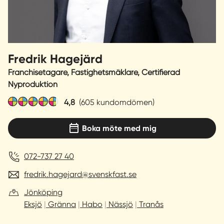
Sverige
|
Spanien
Fredrik Hagejärd
Franchisetagare, Fastighetsmäklare, Certifierad
Nyproduktion
4,8
(605 kundomdömen)
Boka möte med mig
072-737 27 40
fredrik.hagejard@svenskfast.se
Jönköping
Eksjö
Gränna
Habo
Nässjö
Tranås