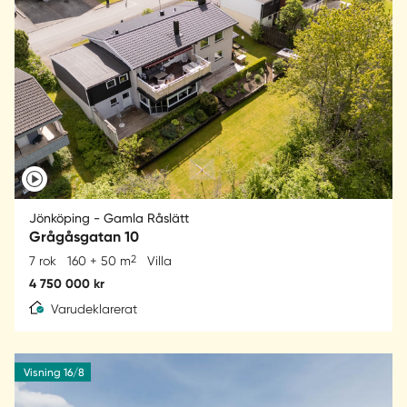
Jönköping - Gamla Råslätt
Grågåsgatan 10
2
7 rok
160 + 50 m
Villa
4 750 000 kr
Varudeklarerat
Visning 16/8