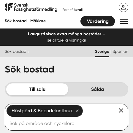
Hoppa
Svensk Fastighetsförmedling
till
innehåll
Sök bostad
Mäklare
Värdering
I augusti visas extra många bostäder –
se aktuella visningar
Sök bostad
Sök bostad i:
Sverige
|
Spanien
Hitta mäklare
Sök bostad
Sälja
Köpa
Till salu
Sålda
Guider
Hästgård & Boendelantbruk
Start
Logga in