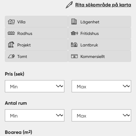
Rita sökområde på karta
Sverige
|
Spanien
Villa
Lägenhet
Radhus
Fritidshus
Projekt
Lantbruk
Tomt
Kommersiellt
Pris (sek)
Antal rum
2
Boarea
(m
)