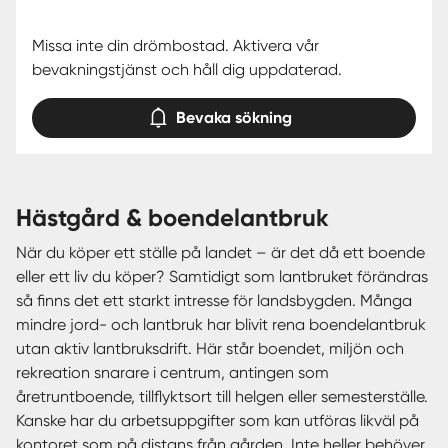
Missa inte din drömbostad. Aktivera vår
bevakningstjänst och håll dig uppdaterad.
Bevaka sökning
hästgård & boendelantbruk
När du köper ett ställe på landet – är det då ett boende
eller ett liv du köper? Samtidigt som lantbruket förändras
så finns det ett starkt intresse för landsbygden. Många
mindre jord- och lantbruk har blivit rena boendelantbruk
utan aktiv lantbruksdrift. Här står boendet, miljön och
rekreation snarare i centrum, antingen som
åretruntboende, tillflyktsort till helgen eller semesterställe.
Kanske har du arbetsuppgifter som kan utföras likväl på
kontoret som på distans från gården. Inte heller behöver