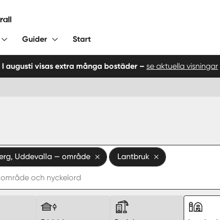
Guider
Start
I augusti visas extra många bostäder –
se aktuella visningar
erg, Uddevalla — område
Lantbruk