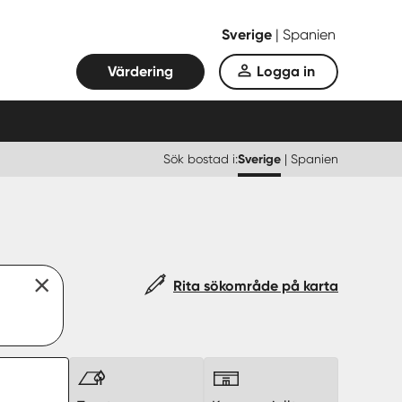
Sverige
|
Spanien
Värdering
Logga in
Sök bostad i:
Sverige
|
Spanien
Rita sökområde på karta