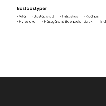
Bostadstyper
Villa
Bostadsrätt
Fritidshus
Radhus
Hyreslokal
Hästgård & Boendelantbruk
Ind