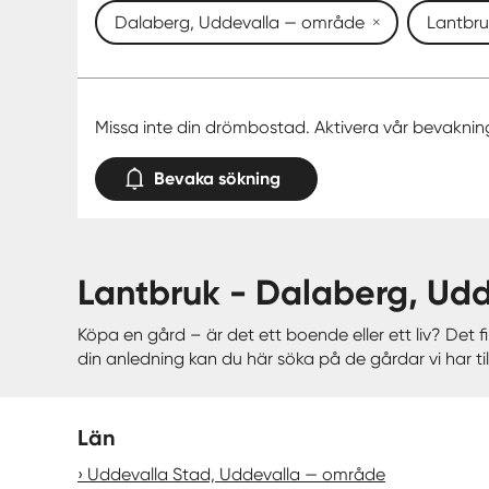
Dalaberg, Uddevalla — område
Lantbru
Missa inte din drömbostad. Aktivera vår bevaknin
Bevaka sökning
lantbruk - Dalaberg, Ud
Köpa en gård – är det ett boende eller ett liv? Det
din anledning kan du här söka på de gårdar vi har till
Län
Uddevalla Stad, Uddevalla — område