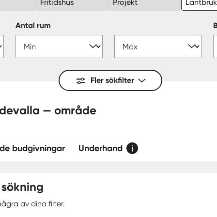
Fritidshus
Projekt
Lantbru
Antal rum
Fler sökfilter
 Dalaberg, Uddevalla — område
de budgivningar
Underhand
 sökning
ågra av dina filter.