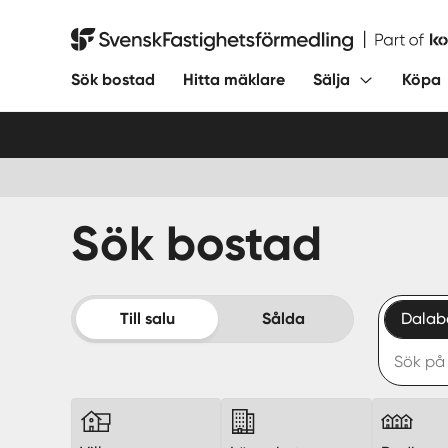
Hoppa
till
Svensk Fastighetsförmedling
innehåll
Sök bostad
Hitta mäklare
Sälja
Köpa
Sök bostad
Till salu
Sålda
Dalab