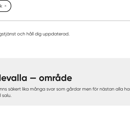
k
gstjänst och håll dig uppdaterad.
devalla — område
 finns säkert lika många svar som gårdar men för nästan alla
 salu.