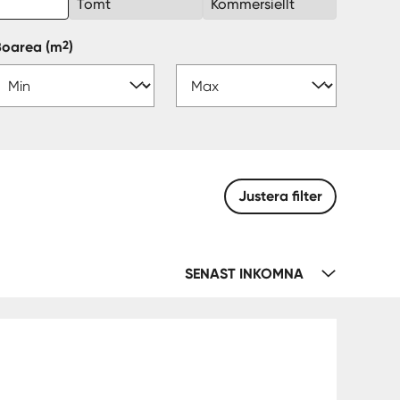
k
Tomt
Kommersiellt
2
Boarea
(m
)
Justera filter
SENAST INKOMNA