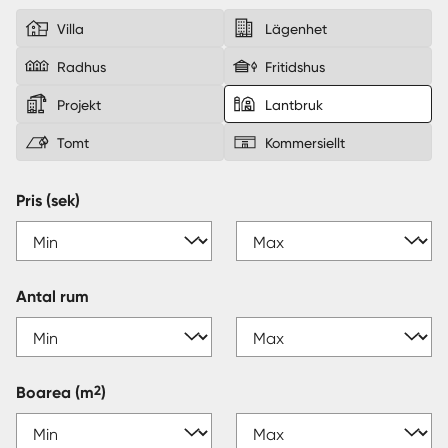
Villa
Lägenhet
Sverige
|
Spanien
Radhus
Fritidshus
Projekt
Lantbruk
Tomt
Kommersiellt
Pris (sek)
Antal rum
2
Boarea
(m
)