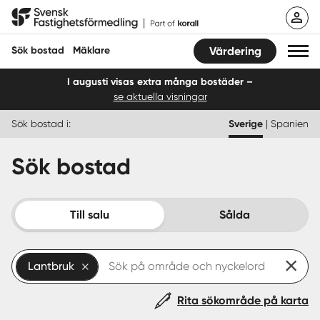
Hoppa
Svensk Fastighetsförmedling
till
innehåll
Sök bostad
Mäklare
Värdering
I augusti visas extra många bostäder –
se aktuella visningar
Sök bostad
Sök bostad i:
Sverige
|
Spanien
Hitta mäklare
Sök bostad
Sälja
Köpa
Till salu
Sålda
Guider
Lantbruk
Start
Rita sökområde på karta
Logga in