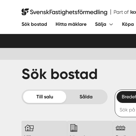
Hoppa
till
Svensk Fastighetsförmedling
innehåll
Sök bostad
Hitta mäklare
Sälja
Köpa
Sök bostad
Till salu
Sålda
Brede