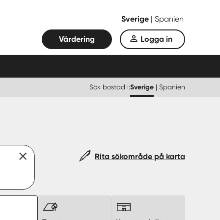
Sverige
|
Spanien
Värdering
Logga in
Sök bostad i:
Sverige
|
Spanien
Rita sökområde på karta