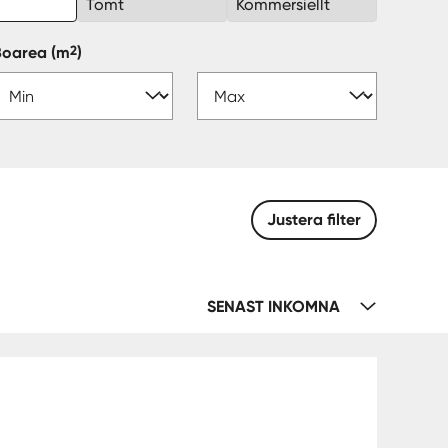
k
Tomt
Kommersiellt
2
Boarea
(m
)
Justera filter
SENAST INKOMNA