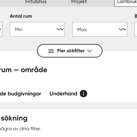
Fritidshus
Projekt
Lantbru
Antal rum
Fler sökfilter
Bredehall, Lerum — område
de budgivningar
Underhand
 sökning
ågra av dina filter.