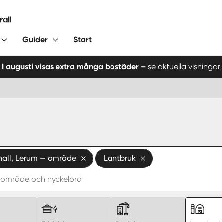
Guider
Start
I augusti visas extra många bostäder –
se aktuella visningar
hall, Lerum — område
Lantbruk