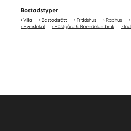
Bostadstyper
Villa
Bostadsrätt
Fritidshus
Radhus
Hyreslokal
Hästgård & Boendelantbruk
Ind