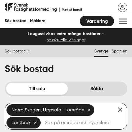
Hoppa
Svensk Fastighetsförmedling
till
innehåll
Sök bostad
Mäklare
Värdering
I augusti visas extra många bostäder –
se aktuella visningar
Sök bostad
Sök bostad i:
Sverige
|
Spanien
Hitta mäklare
Sök bostad
Sälja
Köpa
Till salu
Sålda
Guider
Norra Skogen, Uppsala — område
Start
Lantbruk
Logga in