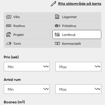
Rita sökområde på karta
Sverige
|
Spanien
Villa
Lägenhet
Radhus
Fritidshus
Projekt
Lantbruk
Tomt
Kommersiellt
Pris (sek)
Antal rum
2
Boarea
(m
)