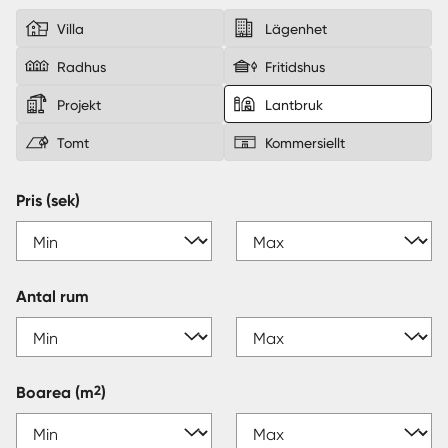
Villa
Lägenhet
Sverige
|
Spanien
Radhus
Fritidshus
Projekt
Lantbruk
Tomt
Kommersiellt
Pris (sek)
Antal rum
2
Boarea
(m
)