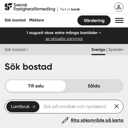
Hoppa
Svensk Fastighetsförmedling
till
innehåll
Sök bostad
Mäklare
Värdering
I augusti visas extra många bostäder –
se aktuella visningar
Sök bostad
Sök bostad i:
Sverige
|
Spanien
Hitta mäklare
Sök bostad
Sälja
Köpa
Till salu
Sålda
Guider
Lantbruk
Start
Rita sökområde på karta
Logga in