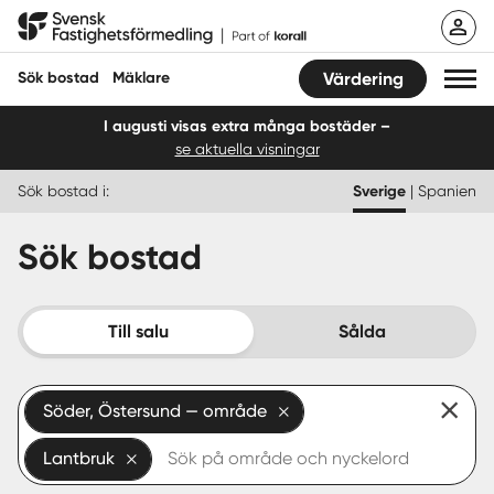
Hoppa
Svensk Fastighetsförmedling
till
innehåll
Sök bostad
Mäklare
Värdering
I augusti visas extra många bostäder –
se aktuella visningar
Sök bostad
Sök bostad i:
Sverige
|
Spanien
Hitta mäklare
Sök bostad
Sälja
Köpa
Till salu
Sålda
Guider
Söder, Östersund — område
Start
Lantbruk
Logga in