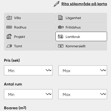
Rita sökområde på karta
Sverige
|
Spanien
Villa
Lägenhet
Radhus
Fritidshus
Projekt
Lantbruk
Tomt
Kommersiellt
Pris (sek)
Antal rum
2
Boarea
(m
)