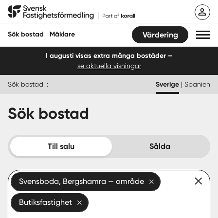
Hoppa
Svensk Fastighetsförmedling
till
innehåll
Sök bostad
Mäklare
Värdering
I augusti visas extra många bostäder –
se aktuella visningar
Sök bostad
Sök bostad i:
Sverige
|
Spanien
Hitta mäklare
Sök bostad
Sälja
Köpa
Till salu
Sålda
Guider
Svensboda, Bergshamra — område
Start
Butiksfastighet
Logga in