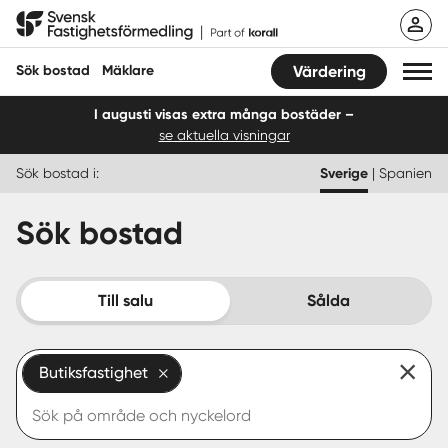
Hoppa
Svensk Fastighetsförmedling
till
innehåll
Sök bostad
Mäklare
Värdering
I augusti visas extra många bostäder –
se aktuella visningar
Sök bostad
Sök bostad i:
Sverige
|
Spanien
Hitta mäklare
Sök bostad
Sälja
Köpa
Till salu
Sålda
Guider
Butiksfastighet
Start
Logga in