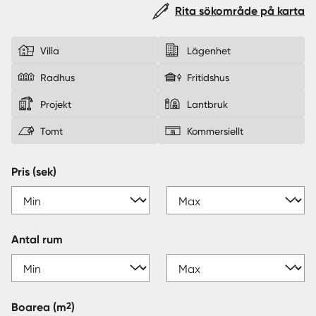
Rita sökområde på karta
Sverige
|
Spanien
Villa
Lägenhet
Radhus
Fritidshus
Projekt
Lantbruk
Tomt
Kommersiellt
Pris (sek)
Antal rum
2
Boarea
(m
)