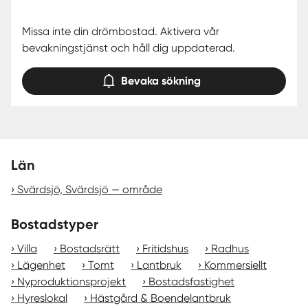
Missa inte din drömbostad. Aktivera vår
bevakningstjänst och håll dig uppdaterad.
Bevaka sökning
Län
Svärdsjö, Svärdsjö — område
Bostadstyper
Villa
Bostadsrätt
Fritidshus
Radhus
Lägenhet
Tomt
Lantbruk
Kommersiellt
Nyproduktionsprojekt
Bostadsfastighet
Hyreslokal
Hästgård & Boendelantbruk