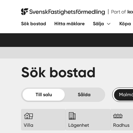
Hoppa
till
Svensk Fastighetsförmedling
innehåll
Sök bostad
Hitta mäklare
Sälja
Köpa
Sök bostad
Till salu
Sålda
Malm
Villa
Lägenhet
Radhus