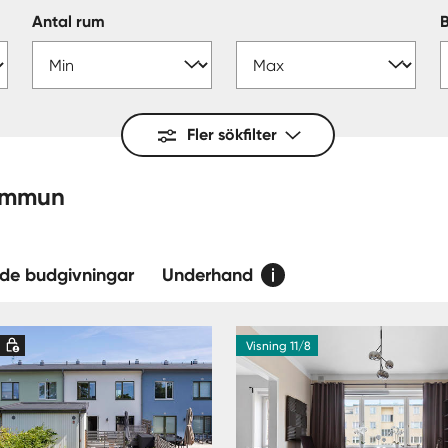
Antal rum
Fler sökfilter
almö — kommun
de budgivningar
Underhand
d
Visning 11/8