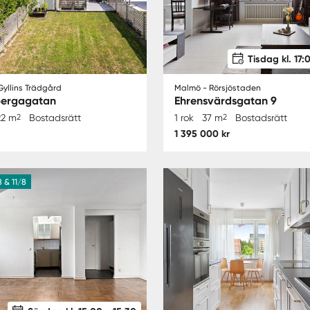
Tisdag kl. 17:
yllins Trädgård
Malmö - Rörsjöstaden
ergagatan
Ehrensvärdsgatan 9
22 m
2
Bostadsrätt
1 rok
37 m
2
Bostadsrätt
1 395 000 kr
 & 11/8