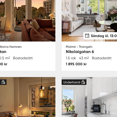
Söndag kl. 13:0
Västra Hamnen
Malmö - Triangeln
tan
Nikolaigatan 6
0.5 m
2
Bostadsrätt
1.5 rok
43 m
2
Bostadsrätt
00 kr
1 895 000 kr
d
Underhand