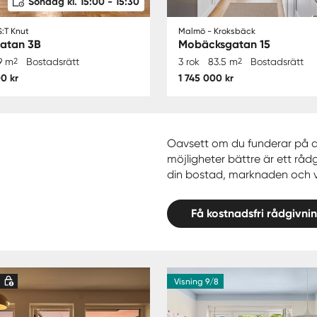
Söndag kl. 15:00 - 15:30
:T Knut
Malmö - Kroksbäck
gatan 3B
Mobäcksgatan 15
9 m
2
Bostadsrätt
3 rok
83.5 m
2
Bostadsrätt
0 kr
1 745 000 kr
Oavsett om du funderar på att 
möjligheter bättre är ett rådg
din bostad, marknaden och va
Få kostnadsfri rådgivni
d
Visning 9/8