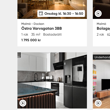
Onsdag kl. 16:30 - 16:50
Malmö - Dockan
Malmö
Östra Varvsgatan 3BB
Bolags
1 rok
35 m
2
Bostadsrätt
2 rok
6
1 795 000 kr
Underhan