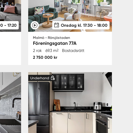
00 - 17:20
Onsdag kl. 17:30 - 18:00
Malmö - Rörsjöstaden
Föreningsgatan 77A
2 rok
69.3 m
2
Bostadsrätt
2 750 000 kr
Underhand