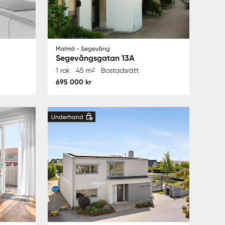
Malmö - Segevång
Segevångsgatan 13A
1 rok
45 m
2
Bostadsrätt
695 000 kr
Underhand