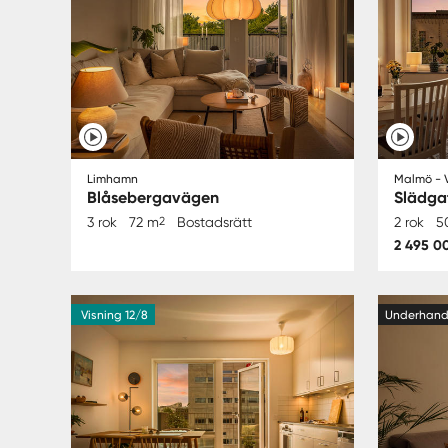
Limhamn
Malmö - 
Blåsebergavägen
Slädga
3 rok
72 m
2
Bostadsrätt
2 rok
5
2 495 0
Visning 12/8
Underhan