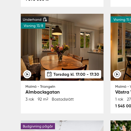
Underhand
Visning 11/
Visning 13/8
Torsdag kl. 17:00 - 17:30
Malmö - Triangeln
Malmö - 
Almbacksgatan
Västra
3 rok
92 m
2
Bostadsrätt
1 rok
2
1 545 00
Budgivning pågår