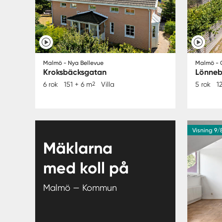
Malmö - Nya Bellevue
Malmö - G
Kroksbäcksgatan
Lönneb
6 rok
151 + 6 m
2
Villa
5 rok
1
Visning 9/8
Mäklarna
med koll på
Malmö — Kommun