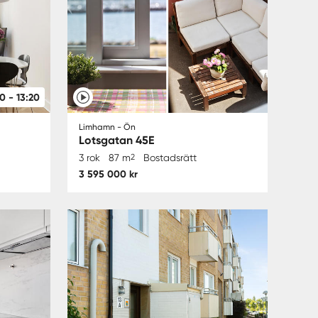
0 - 13:20
Limhamn - Ön
Lotsgatan 45E
3 rok
87 m
2
Bostadsrätt
3 595 000 kr