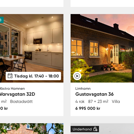
8
Tisdag kl. 17:40 - 18:00
Västra Hamnen
Limhamn
 Varvsgatan 32D
Gustavsgatan 36
7 m
2
Bostadsrätt
4 rok
87 + 23 m
2
Villa
0 kr
6 995 000 kr
Underhand