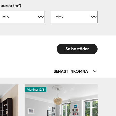
2
Boarea
(m
)
Se bostäder
SENAST INKOMNA
Visning 12/8