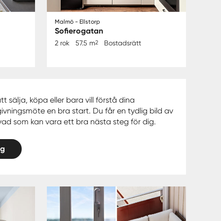
Malmö - Ellstorp
Sofierogatan
2 rok
57.5 m
2
Bostadsrätt
sälja, köpa eller bara vill förstå dina
ivningsmöte en bra start. Du får en tydlig bild av
d som kan vara ett bra nästa steg för dig.
ng