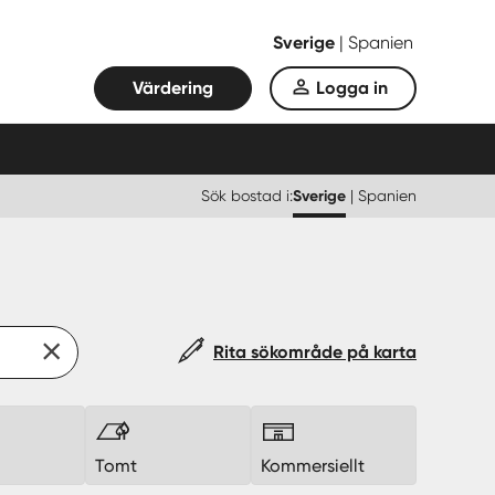
Sverige
|
Spanien
Värdering
Logga in
Sök bostad i:
Sverige
|
Spanien
Rita sökområde på karta
k
Tomt
Kommersiellt