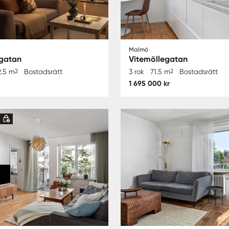
Malmö
gatan
Vitemöllegatan
2.5 m
2
Bostadsrätt
3 rok
71.5 m
2
Bostadsrätt
1 695 000 kr
d