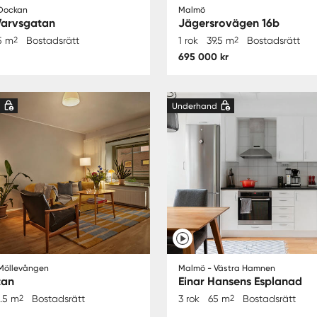
Dockan
Malmö
Varvsgatan
Jägersrovägen 16b
5 m
2
Bostadsrätt
1 rok
39.5 m
2
Bostadsrätt
695 000 kr
d
Underhand
Möllevången
Malmö - Västra Hamnen
tan
Einar Hansens Esplanad
1.5 m
2
Bostadsrätt
3 rok
65 m
2
Bostadsrätt