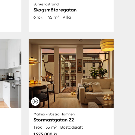
Bunkeflostrand
Skogsmätaregatan
6 rok
145 m
2
Villa
Malmö - Västra Hamnen
Stormastgatan 22
1 rok
35 m
2
Bostadsrätt
1 975 000 kr