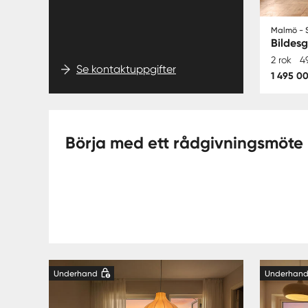
Malmö - S
Bildes
2 rok
4
Se kontaktuppgifter
1 495 00
Börja med ett rådgivningsmöte
Underhand
Underhan