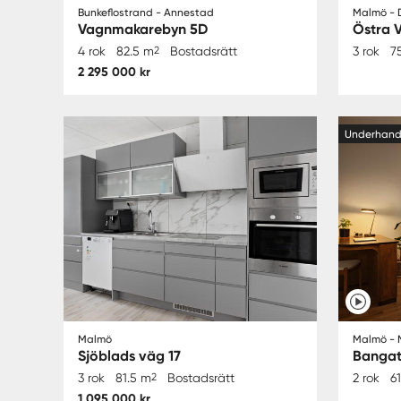
Bunkeflostrand - Annestad
Malmö - 
Vagnmakarebyn 5D
Östra 
4 rok
82.5 m
2
Bostadsrätt
3 rok
7
2 295 000 kr
Underhan
Malmö
Malmö - 
Sjöblads väg 17
Banga
3 rok
81.5 m
2
Bostadsrätt
2 rok
6
1 095 000 kr