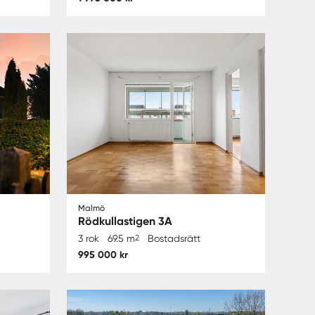
Malmö
Rödkullastigen 3A
3 rok
69.5 m
2
Bostadsrätt
995 000 kr