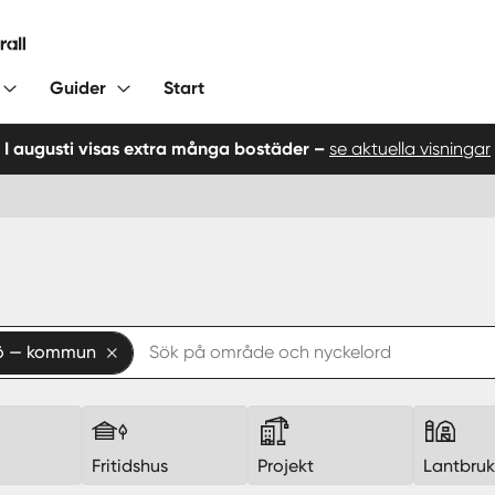
Guider
Start
I augusti visas extra många bostäder –
se aktuella visningar
ö — kommun
Fritidshus
Projekt
Lantbru