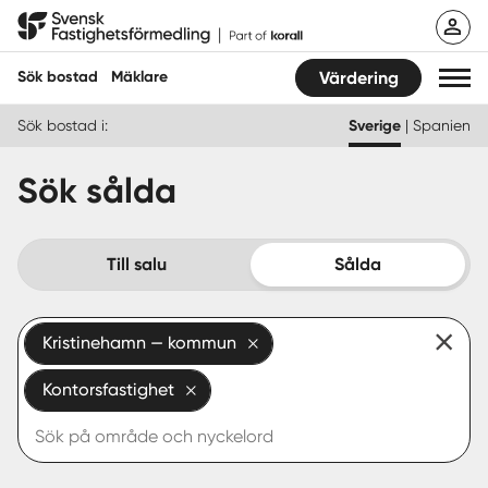
Hoppa
Svensk Fastighetsförmedling
till
innehåll
Sök bostad
Mäklare
Värdering
Sök bostad i:
Sverige
|
Spanien
Sök bostad
Sök sålda
Hitta mäklare
Sälja
Till salu
Sålda
Köpa
Kristinehamn — kommun
Guider
Kontorsfastighet
Start
Logga in