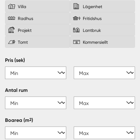
Villa
Lägenhet
Sverige
|
Spanien
Radhus
Fritidshus
Projekt
Lantbruk
Tomt
Kommersiellt
Pris (sek)
Antal rum
2
Boarea
(m
)